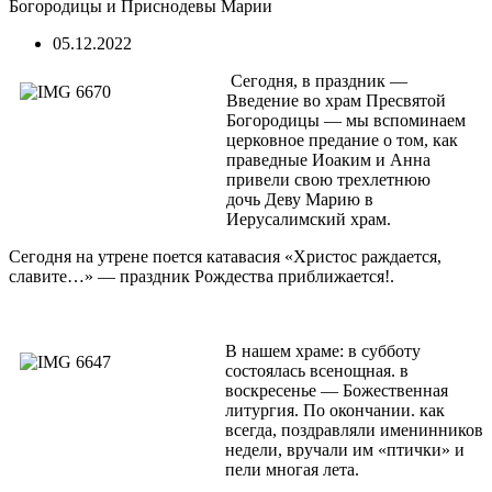
Богородицы и Приснодевы Марии
05.12.2022
Сегодня, в праздник —
Введение во храм Пресвятой
Богородицы — мы вспоминаем
церковное предание о том, как
праведные Иоаким и Анна
привели свою трехлетнюю
дочь Деву Марию в
Иерусалимский храм.
Сегодня на утрене поется катавасия «Хрис­тос раждается,
славите…» — праздник Рождества приближается!.
В нашем храме: в субботу
состоялась всенощная. в
воскресенье — Божественная
литургия. По окончании. как
всегда, поздравляли именинников
недели, вручали им «птички» и
пели многая лета.