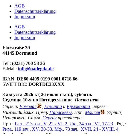
АGB
Datenschutzerklärung
Impressum
АGB
Datenschutzerklärung
Impressum
Flurstraße 39
44145 Dortmund
Tel.:
(0231) 700 58 36
E-Mail:
info@nadegda.de
IBAN:
DE60 4405 0199 0001 0718 66
SWIFT-BIC:
DORTDE33XXX
8 августа 2026 г. ( 26 июля ст.ст.), суббота.
Седмица 10-я по Пятидесятнице.
Поста нет.
Сщмчч.
Ермолая
,
Ермиппа
и
Ермократа
, иереев
Никомидийских. Прмц.
Параскевы
. Прп.
Моисея
Угрина,
Печерского. Сщмч.
Сергия
пресвитера.
Прп.:
Гал., 213 зач., V, 22 - VI, 2.
Лк., 24 зач., VI, 17-23
. Ряд.:
Рим., 119 зач., XV, 30-33.
Мф., 73 зач., XVII, 24 - XVIII, 4.