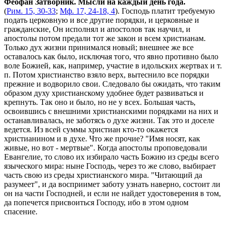
Феофан Затворник. Мысли на каждый день года.
(
Рим. 15, 30-33
;
Мф. 17, 24-18, 4
). Господь платит требуемую
подать церковную и все другие порядки, и церковные и
гражданские, Он исполнял и апостолов так научил, и
апостолы потом предали тот же закон и всем христианам.
Только дух жизни принимался новый; внешнее же все
оставалось как было, исключая того, что явно противно было
воле Божией, как, например, участие в идольских жертвах и т.
п. Потом христианство взяло верх, вытеснило все порядки
прежние и водворило свои. Следовало бы ожидать, что таким
образом духу христианскому удобнее будет развиваться и
крепнуть. Так оно и было, но не у всех. Большая часть,
освоившись с внешними христианскими порядками на них и
останавливалась, не заботясь о духе жизни. Так это и доселе
ведется. Из всей суммы христиан кто-то окажется
христианином и в духе. Что же прочие? "Имя носят, как
живые, но вот - мертвые". Когда апостолы проповедовали
Евангелие, то слово их избирало часть Божию из среды всего
языческого мира: ныне Господь, через то же слово, выбирает
часть свою из среды христианского мира. "Читающий да
разумеет", и да восприимет заботу узнать наверно, состоит ли
он на части Господней, и если не найдет удостоверения в том,
да попечется присвоиться Господу, ибо в этом одном
спасение.