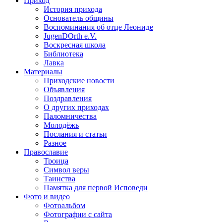
Приход
История прихода
Основатель общины
Воспоминания об отце Леониде
JugenDOrth e.V.
Воскресная школа
Библиотека
Лавка
Материалы
Приходские новости
Объявления
Поздравления
О других приходах
Паломничества
Молодёжь
Послания и статьи
Разное
Православие
Троица
Символ веры
Таинства
Памятка для первой Исповеди
Фото и видео
Фотоальбом
Фотографии с сайта