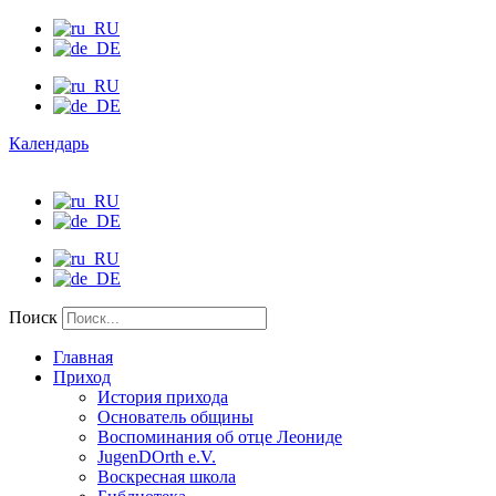
Календарь
Поиск
Главная
Приход
История прихода
Основатель общины
Воспоминания об отце Леониде
JugenDOrth e.V.
Воскресная школа