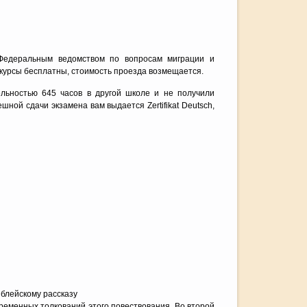
Федеральным ведомством по вопросам миграции и
lfe курсы бесплатны, стоимость проезда возмещается.
ельностью 645 часов в другой школе и не получили
шной сдачи экзамена вам выдается Zertifikat Deutsch,
иблейскому рассказу
временных толкований этого повествования. Во второй