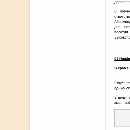
дорого п
С момен
ответст
Абрамову
дня, пос
посетил
Высокопр
01 Нояб
В храме 
Студент 
приходск
В день п
эссенско