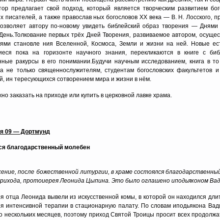
тор предлагает свой подход, который является творческим развитием бог
х писателей, а также православ ных богословов ХХ века — В. Н. Лосского, про
позволяет автору по-новому увидеть библейский образ творения — Дням
День.Толкование первых трёх Дней Творения, развиваемое автором, осуще
ями становле ния Вселенной, Космоса, Земли и жизни на ней. Новые ес
иеся пока на горизонте научного знания, перекликаются в книге с би
ные ракурсы в его понимании.Будучи научным исследованием, книга в т
а не только священнослужителям, студентам богословских факультетов и
й, ин тересующихся сотворением мира и жизни в нём.
жно заказать на приходе или купить в церковной лавке храма.
ря 09 — Дортмунд
ся благодарственный молебен
сение, после божественной литургии, в храме состоялся благодарственны
рихода, протоиерея Леонида Цыпина. Это было оглашено иподьяконом Вад
я отца Леонида вывели из искусственной комы, в которой он находился длит
я интенсивной терапии в стационарную палату. По словам иподьякона Вад
о нескольких месяцев, поэтому приход Святой Троицы просит всех продолжа