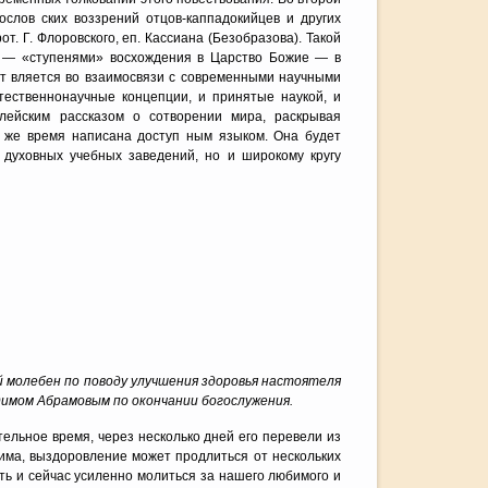
ослов ских воззрений отцов-каппадокийцев и других
т. Г. Флоровского, еп. Кассиана (Безобразова). Такой
и — «ступенями» восхождения в Царство Божие — в
ст вляется во взаимосвязи с современными научными
тественнонаучные концепции, и принятые наукой, и
блейским рассказом о сотворении мира, раскрывая
о же время написана доступ ным языком. Она будет
 духовных учебных заведений, но и широкому кругу
й молебен по поводу улучшения здоровья настоятеля
имом Абрамовым по окончании богослужения.
ельное время, через несколько дней его перевели из
има, выздоровление может продлиться от нескольких
ть и сейчас усиленно молиться за нашего любимого и