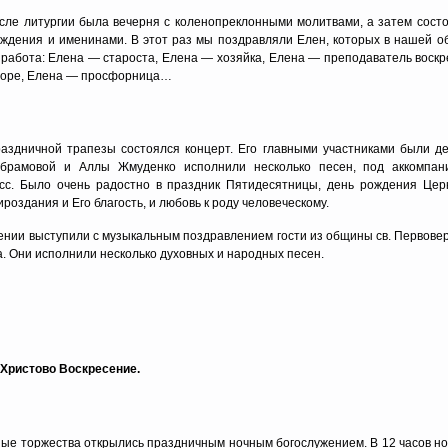
сле литургии была вечерня с коленопреклонными молитвами, а затем сос
ждения и именинами. В этот раз мы поздравляли Елен, которых в нашей об
работа: Елена — староста, Елена — хозяйка, Елена — преподаватель воскр
 хоре, Елена — просфорница…
аздничной трапезы состоялся концерт. Его главными участниками были де
брамовой и Аллы Жмуденко исполнили несколько песен, под аккомпан
асс. Было очень радостно в праздник Пятидесятницы, день рождения Це
ироздания и Его благость, и любовь к роду человеческому.
ении выступили с музыкальным поздравлением гости из общины св. Первове
. Они исполнили несколько духовных и народных песен.
Христово Воскресение.
ые торжества открылись праздничным ночным богослужением. В 12 часов но