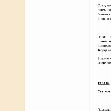
Сразу по
днями ро
большая 
Елена в
После пр
Елены А
Вагенбл
Творца м
В заключ
Изерлона
19.04.09
Светлое 
Пасхальн