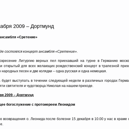
кабря 2009 – Дортмунд
 ансамбля «Сретение»
де состоялся концерт ансамбля «Сретение».
оскресение Литургию верных пел приехавший на турне в Германию моск
и открытый для всех желающих рождественский концерт в трапезной прих
о народных песен и две колядки – одна русская и одна немецкая.
 будет выступать в течении следующей недели в различных городах Герман
яти святителя и чудотворца Николая на нашем приходе.
ря 2009 – Дортмунд
ее богослужение с протоиереем Леонидом
ю возвращения о. Леонида после болезни 15 декабря в 10.00 у нас в храме
е.