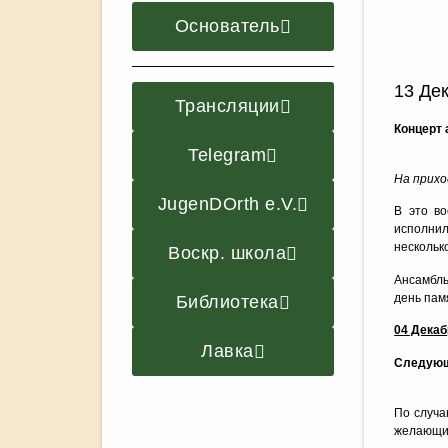
Основатель
13 Де
Трансляции
Концерт
Telegram
На прихо
JugenDOrth e.V.
В это в
исполнил
нескольк
Воскр. школа
Ансамбль
день пам
Библиотека
04 Декаб
Лавка
Следующ
По случа
желающи