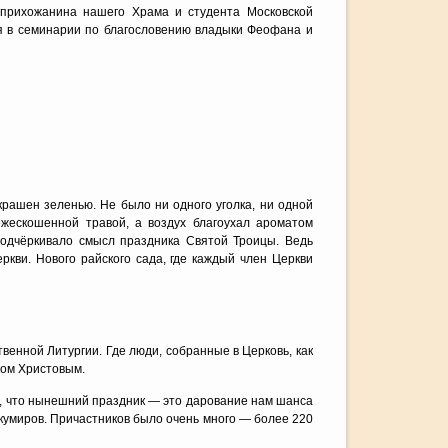
 прихожанина нашего Храма и студента Московской
я в семинарии по благословению владыки Феофана и
рашен зеленью. Не было ни одного уголка, ни одной
ежескошенной травой, а воздух благоухал ароматом
одчёркивало смысл праздника Святой Троицы. Ведь
кви. Нового райского сада, где каждый член Церкви
нной Литургии. Где люди, собранные в Церковь, как
лом Христовым.
л, что нынешний праздник — это дарование нам шанса
 кумиров. Причастников было очень много — более 220