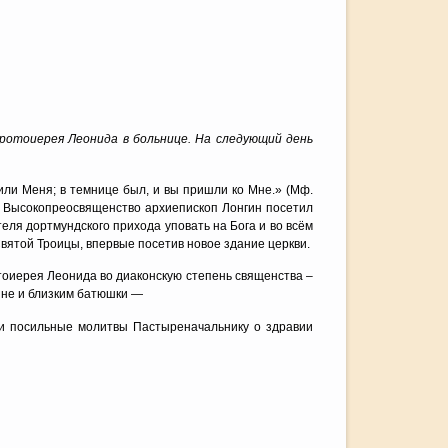
протоиерея Леонида в больнице. На следующий день
или Меня; в темнице был, и вы пришли ко Мне.» (Мф.
о Высокопреосвященство архиепископ Лонгин посетил
еля дортмундского прихода уповать на Бога и во всём
вятой Троицы, впервые посетив новое здание церкви.
тоиерея Леонида во диаконскую степень священства –
яне и близким батюшки —
аши посильные молитвы Пастыреначальнику о здравии