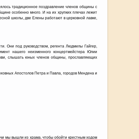
тоялось традиционное поздравление членов общины с
щине особенно много. И на их хрупких плечах лежит
есной школы, две Елены работают в церковной лавке,
ти. Они под руководством, регента Людмилы Гайгер,
имент нашего неизменного концертмейстера Юлии
ркви, слышать юных членов общины, прославляющих
рховных Апостолов Петра и Павла, городов Мендена и
чи мы вышли из храма, чтобы обойти крестным ходом