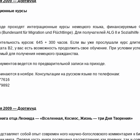
ря 2009 — Дортмунд
ционные курсы
оде проходят интеграционные курсы немецкого языка, финансируемые 
(Bundesamt für Migration und Flüchtlinge). Для получателей ALG II и Sozialhi
тельность курсов: 645 + 300 часов. Если вы уже прослушали курс длит
ата В2, у вас есть возможность продолжить свое обучение. При условии успе
мый для получения немецкого гражданства.
кументов ведется по предварительной записи на приходе.
чинаются в ноябре. Консультации на русском языке по телефонам:
677616
79892
ря 2009 — Дортмунд
ига отца Леонида — «Вселенная, Космос, Жизнь — три Дня Творения»
едставляет собой опыт современ ного научно-богословского комментария к б
нии мира. Первая часть книги посвящена рассмотрению как древних, так и со