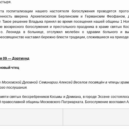
астыря.
та госпитализации нашего настоятеля богослужения проводятся прот
венность вверена Архиепископом Берлинским и Германским Феофаном, д
. Такое решение Владыка принял во время посещения нашей общины 1 Нояб
ле воскресного богослужения и престольного праздника в храме святых Ко
 о. Леонида в больнице, отслужил молебен о здравии больного и вы
еосвященство наставил бережно блюсти традиции, сложившиеся на приходе
ря 09 — Дортмунд
новый чтец
Московской Духовной Семинарии Алексей Веселов посвящён в чтецы храма
ого послушания.
амяти святых бессребреников Косьмы и Домиана, в городе Эссене состоялос
й православной общины Московского Патриархата. Богослужение возглавил 