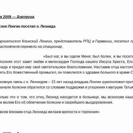
ря 2009 — Дортмунд
коп Лонгин посетил о. Леонида
архиепископ Клинский Лонгин, представитель РПЦ в Германии, посетил 
астоятеля перевели на стационар.
«Был наг, и вы одели Меня; был болен, и вы посет
сполняя этот завет любви и милосердия Господа нашего Иисуса Христа, Ег
нида и предал ему своё святительское благословение. Наставив отца настоят
ять Его божественный промысел, он помолился о здравии больного в храме С
ховную связь с о. Леонидом – 15 лет назад владыка Лонгин рукоположил про
 начале болезни обратился со словами поддержки и утешения к матушке Тать
олько что о том, что отец Леонид находится в больнице, мы возносим н
и молим Его об облегчении болезни и скорейшего выздоровления.
 всем близким отца Леонида желаем крепости и терпения»