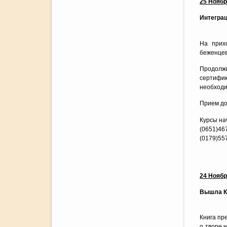
25 Нояб
Интегра
На прих
беженцев 
Продолжи
сертифик
необходи
Прием до
Курсы на
(0651)4
(0179)55
24 Нояб
Вышла Кн
Книга пр
о творе 