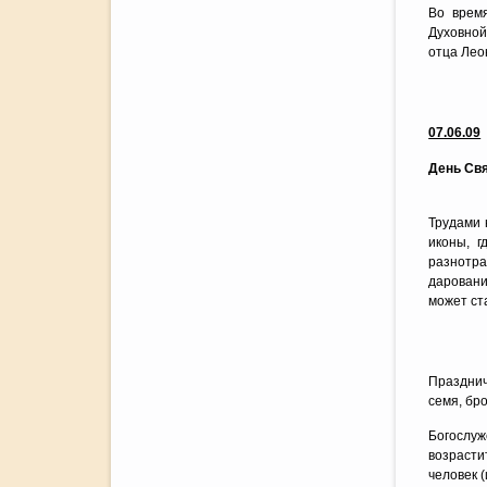
Во врем
Духовной
отца Лео
07.06.09
День Св
Трудами 
иконы, г
разнотра
даровани
может ст
Празднич
семя, бр
Богослуж
возрасти
человек (