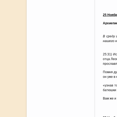
25 Нояб
Архиепис
В среду 
нашего н
25:31) И
отца Лео
прославл
Помня ду
он уже в
«узнав т
батюшки 
Вам же и