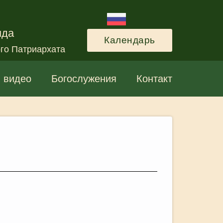
нда
Календарь
го Патриархата
и видео
Богослужения
Контакт