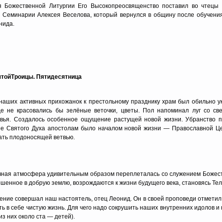
я Божественной Литургии Его Высокопреосвященство поставил во чтецы
 Семинарии Алексея Веселова, который вернулся в общину после обучени
нида.
ятойТроицы. Пятидесятница
наших активных прихожанок к престольному празднику храм был обильно ук
де не красовались бы зелёные веточки, цветы. Пол напоминал луг со св
вья. Создалось особенное ощущение растущей новой жизни. Убранство п
е Святого Духа апостолам было началом новой жизни — Православной Цер
ать плодоносящей ветвью.
ная атмосфера удивительным образом переплеталась со служением Божестве
ошенное в добрую землю, возрождаются к жизни будущего века, становясь Те
ение совершал наш настоятель, отец Леонид. Он в своей проповеди отмети
ть в себе чистую жизнь. Для чего надо сокрушить наших внутренних идолов и
из них около ста — детей).