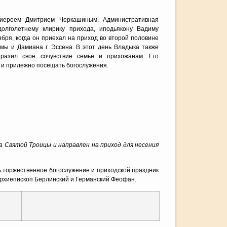
оиереем Дмитрием Черкашиным. Административная
олголетнему клирику прихода, иподьякону Вадиму
ря, когда он приехал на приход во второй половине
смы и Дамиана г. Эссена. В этот день Владыка также
разил своё сочувствие семье и прихожанам. Его
 и прилежно посещать богослужения.
 Святой Троицы и направлен на приход для несения
ь торжественное богослужение и приходской праздник
Архиепископ Берлинский и Германский Феофан.