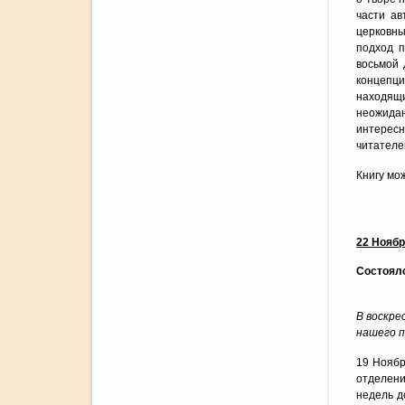
части ав
церковны
подход 
восьмой 
концепци
находящ
неожидан
интересн
читателе
Книгу мо
22 Нояб
Состоял
В воскре
нашего п
19 Ноябр
отделени
недель д