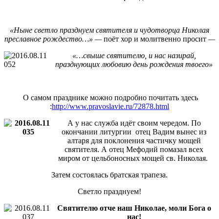
«Ныне светло празднуем святителя и чудотворца Николая
преславное рождество…» —
поёт хор и молитвенно просит
—
«…свыше святителю, и нас назирай,
празднующих любовию день рождения твоего»
О самом празднике можно подробно почитать здесь
:
http://www.pravoslavie.ru/72878.html
А у нас служба идёт своим чередом. По
окончании литургии отец Вадим вынес из
алтаря для поклонения частичку мощей
святителя. А отец Мефодий помазал всех
миром от цельбоносных мощей св. Николая.
Затем состоялась братская трапеза.
Светло празднуем!
Святителю отче наш Николае, моли Бога о
нас!