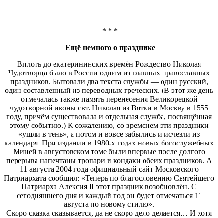
* * *
Ещё немного о празднике
Вплоть до екатерининских времён Рождество Николая
Чудотворца было в России одним из главных православных
праздников. Бытовали два текста службы — один русский,
один составленный из переводных греческих. (В этот же день
отмечалась также память перенесения Великорецкой
чудотворной иконы свт. Николая из Вятки в Москву в 1555
году, причём существовала и отдельная служба, посвящённая
этому событию.) К сожалению, со временем эти праздники
«ушли в тень», а потом и вовсе забылись и исчезли из
календаря. При издании в 1980-х годах новых богослужебных
Миней в августовском томе были впервые после долгого
перерыва напечтаны тропари и кондаки обеих праздников. А
11 августа 2004 года официальный сайт Московского
Патриархата сообщил: «Теперь по благословению Святейшего
Патриарха Алексия II этот праздник возобновлён. С
сегодняшнего дня и каждый год он будет отмечаться 11
августа по новому стилю».
Скоро сказка сказывается, да не скоро дело делается… И хотя