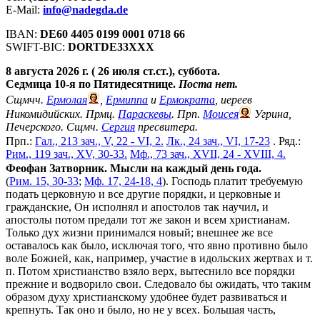
E-Mail:
info@nadegda.de
IBAN:
DE60 4405 0199 0001 0718 66
SWIFT-BIC:
DORTDE33XXX
8 августа 2026 г. ( 26 июля ст.ст.), суббота.
Седмица 10-я по Пятидесятнице.
Поста нет.
Сщмчч.
Ермолая
,
Ермиппа
и
Ермократа
, иереев
Никомидийских. Прмц.
Параскевы
. Прп.
Моисея
Угрина,
Печерского. Сщмч.
Сергия
пресвитера.
Прп.:
Гал., 213 зач., V, 22 - VI, 2.
Лк., 24 зач., VI, 17-23
. Ряд.:
Рим., 119 зач., XV, 30-33.
Мф., 73 зач., XVII, 24 - XVIII, 4.
Феофан Затворник. Мысли на каждый день года.
(
Рим. 15, 30-33
;
Мф. 17, 24-18, 4
). Господь платит требуемую
подать церковную и все другие порядки, и церковные и
гражданские, Он исполнял и апостолов так научил, и
апостолы потом предали тот же закон и всем христианам.
Только дух жизни принимался новый; внешнее же все
оставалось как было, исключая того, что явно противно было
воле Божией, как, например, участие в идольских жертвах и т.
п. Потом христианство взяло верх, вытеснило все порядки
прежние и водворило свои. Следовало бы ожидать, что таким
образом духу христианскому удобнее будет развиваться и
крепнуть. Так оно и было, но не у всех. Большая часть,