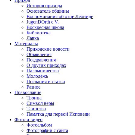
Приход
История прихода
Основатель общины
Воспоминания об отце Леониде
JugenDOrth e.V.
Воскресная школа
Библиотека
Лавка
Материалы
Приходские новости
Объявления
Поздравления
О других приходах
Паломничества
Молодёжь
Послания и статьи
Разное
Православие
Троица
Символ веры
Таинства
Памятка для первой Исповеди
Фото и видео
Фотоальбом
Фотографии с сайта