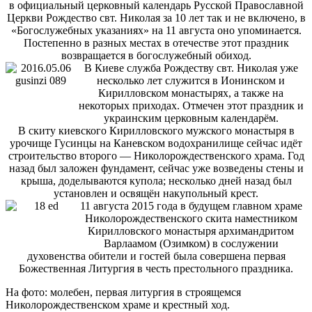
в официальный церковный календарь Русской Православной
Церкви Рождество свт. Николая за 10 лет так и не включено, в
«Богослужебных указаниях» на 11 августа оно упоминается.
Постепенно в разных местах в отечестве этот праздник
возвращается в богослужебный обиход.
В Киеве служба Рождеству свт. Николая уже
несколько лет служится в Ионинском и
Кирилловском монастырях, а также на
некоторых приходах. Отмечен этот праздник и
украинским церковным календарём.
В скиту киевского Кирилловского мужского монастыря в
урочище Гусинцы на Каневском водохранилище сейчас идёт
строительство второго — Николорождественского храма. Год
назад был заложен фундамент, сейчас уже возведены стены и
крыша, доделываются купола; несколько дней назад был
установлен и освящён накупольный крест.
11 августа 2015 года в будущем главном храме
Николорождественского скита наместником
Кирилловского монастыря архимандритом
Варлаамом (Озимком) в сослужении
духовенства обители и гостей была совершена первая
Божественная Литургия в честь престольного праздника.
На фото: молебен, первая литургия в строящемся
Николорождественском храме и крестный ход.