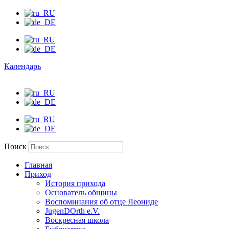
Календарь
Поиск
Главная
Приход
История прихода
Основатель общины
Воспоминания об отце Леониде
JugenDOrth e.V.
Воскресная школа