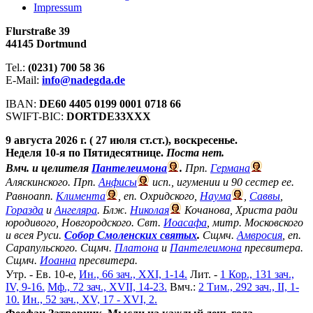
Impressum
Flurstraße 39
44145 Dortmund
Tel.:
(0231) 700 58 36
E-Mail:
info@nadegda.de
IBAN:
DE60 4405 0199 0001 0718 66
SWIFT-BIC:
DORTDE33XXX
9 августа 2026 г. ( 27 июля ст.ст.), воскресенье.
Неделя 10-я по Пятидесятнице.
Поста нет.
Вмч. и целителя
Пантелеимона
.
Прп.
Германа
Аляскинского. Прп.
Анфисы
исп., игумении и 90 сестер ее.
Равноапп.
Климента
, еп. Охридского,
Наума
,
Саввы
,
Горазда
и
Ангеляра
. Блж.
Николая
Кочанова, Христа ради
юродивого, Новгородского. Свт.
Иоасафа
, митр. Московского
и всея Руси.
Собор Смоленских святых
.
Сщмч.
Амвросия
, еп.
Сарапульского. Сщмч.
Платона
и
Пантелеимона
пресвитера.
Сщмч.
Иоанна
пресвитера.
Утр. - Ев. 10-е,
Ин., 66 зач., XXI, 1-14.
Лит. -
1 Кор., 131 зач.,
IV, 9-16.
Мф., 72 зач., XVII, 14-23.
Вмч.:
2 Тим., 292 зач., II, 1-
10.
Ин., 52 зач., XV, 17 - XVI, 2.