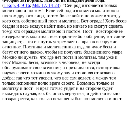
Феофан Затворник. Мысли на каждый день года.
(
1 Кор. 4, 9-16
;
Мф. 17, 14-23
). "Сей род изгоняется только
молитвою и постом". Если сей род изгоняется молитвою и
постом другого лица, то тем более войти не может в того, у
кого есть собственный пост и молитва. Вот ограда! Хоть бесов
бездна и весь воздух набит ими, но ничего не смогут сделать
тому, кто огражден молитвою и постом. Пост - всестороннее
воздержание, молитва - всестороннее богообщение; тот совне
защищает, а эта извнутрь устремляет на врагов всеоружие
огненное. Постника и молитвенника издали чуют бесы и
бегут от него далеко, чтобы не получить болезненного удара.
Можно ли думать, что где нет поста и молитвы, там уже и
бес? Можно. Бесы, вселяясь в человека, не всегда
обнаруживают свое вселение, а притаиваются, исподтишка
научая своего хозяина всякому злу и отклоняя от всякого
добра; так что тот уверен, что все сам делает, а между тем
только исполняет волю врага своего. Возьмись только за
молитву и пост - и враг тотчас уйдет и на стороне будет
выжидать случая, как бы опять вернуться, и действительно
возвращается, как только оставлены бывают молитва и пост.