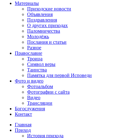
Материалы
Приходские новости
Объявления
Поздравления
О других приходах
Паломничества
Молодёжь
Послания и статьи
Разное
Православие
Троица
Символ веры
Таинства
Памятка для первой Исповеди
Фото и видео
Фотоальбом
Фотографии с сайта
Видео
Трансляции
Богослужения
Контакт
Главная
Приход
История прихода