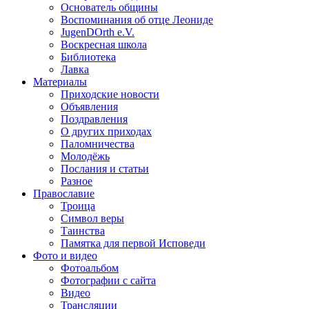
Основатель общины
Воспоминания об отце Леониде
JugenDOrth e.V.
Воскресная школа
Библиотека
Лавка
Материалы
Приходские новости
Объявления
Поздравления
О других приходах
Паломничества
Молодёжь
Послания и статьи
Разное
Православие
Троица
Символ веры
Таинства
Памятка для первой Исповеди
Фото и видео
Фотоальбом
Фотографии с сайта
Видео
Трансляции