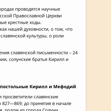
городах проводятся научные
усской Православной Церкви
ые крестные ходы.
ах нашей духовности, о том, что
 славянской культуры, о роли
вения славянской письменности – 24
рии, солунские братья Кирилл и
апостольные Кирилл и Мефодий
 просветители славянские
 827—869; до принятия в начале
я, родом из города Солуни