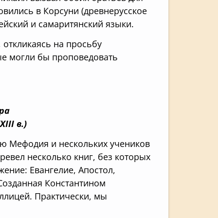
овились в Корсуни (древнерусское
рейский и самаритянский языки.
, откликаясь на просьбу
рые могли бы проповедовать
ра
II в.)
ью Мефодия и нескольких учеников
еревел несколько книг, без которых
ение: Евангелие, Апостол,
Созданная Константином
иллицей. Практически, мы