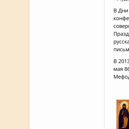
В Дни
конфе
совер
Празд
русск
письм
В 201
мая 8
Мефод