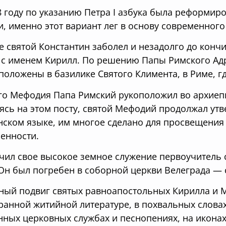
8 году по указанию Петра I азбука была реформир
и, именно этот вариант лег в основу современного
е святой Константин заболел и незадолго до кончи
 с именем Кирилл. По решению Папы Римского Адр
положены в базилике Святого Климента, в Риме, гд
го Мефодия Папа Римский рукоположил во архиеп
ясь на этом посту, святой Мефодий продолжал ут
нском языке, им многое сделано для просвещени
енности.
чил свое высокое земное служение первоучитель 
 Он был погребен в соборной церкви Велеграда —
ный подвиг святых равноапостольных Кирилла и 
ранной житийной литературе, в похвальных словах
нных церковных службах и песнопениях, на иконах 