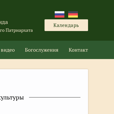
нда
Календарь
го Патриархата
 видео
Богослужения
Контакт
культуры