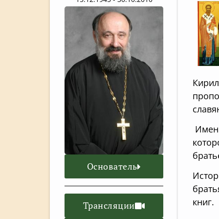
Кирил
пропо
славя
Именн
котор
брать
Основатель
Истор
брать
книг.
Трансляции