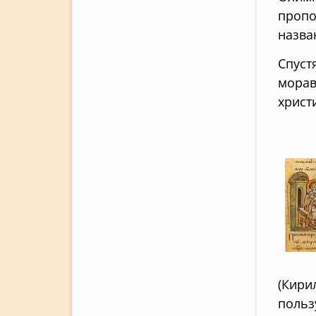
пропо
назва
Спуст
морав
христ
(Кири
польз