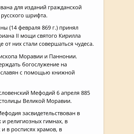
ована для изданий гражданской
 русского шрифта.
ны (14 февраля 869 г.) принял
иана II мощи святого Кирилла
е от них стали совершаться чудеса.
ископа Моравии и Паннонии.
верждать богослужение на
я славян с помощью книжной
словенский Мефодий 6 апреля 885
 столицы Великой Моравии.
Мефодия засвидетельствован в
 и религиозных гимнах, в
и в росписях храмов, в