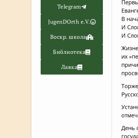
Первы
Telegram
Еванг
В нач
JugenDOrth e.V.
И Сло
И Сло
Воскр. школа
Жизне
Библиотека
их «п
причи
Лавка
просв
Торже
Русск
Устан
отмеч
День 
госуд