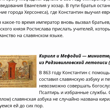
ведования Евангелия у хозар. В пути братья остан
ние города Херсонеса), где Константин выучил ев
я какое-то время император вновь вызвал братьев
ского князя Ростислава прислать учителей, кото
ианство на славянском языке.
Кирилл и Мефодий — миниатю
из Радзивилловской летописи (XI
В 863 году Константин с помощ
составил славянскую азбуку и п
невозможно совершать богослуж
Псалтирь и избранные службы. 
ллом) славянская азбука не случайно названа кир
уемся ей до сих пор.