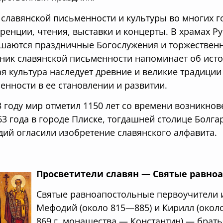
 славянской письменности и культуры во многих 
ренции, чтения, выставки и концерты. В храмах Р
шаются праздничные Богослужения и торжественн
ник славянской письменности напоминает об исток
ая культура наследует древние и великие традиции
енности в ее становлении и развитии.
3 году мир отметил 1150 лет со времени возникно
63 года в городе Плиске, тогдашней столице Болга
ий огласили изобретение славянского алфавита.
Просветители славян — Святые равно
Святые равноапостольные первоучители и
Мефодий (около 815—885) и Кирилл (около
869 г. монашества — Константин) — брать