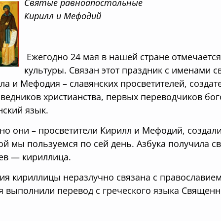
Святые равноапостольные
Кирилл и Мефодий
Ежегодно 24 мая в нашей стране отмечается
культуры. Связан этот праздник с именами 
ла и Мефодия – славянских просветителей, создате
ведников христианства, первых переводчиков бог
нский язык.
о они – просветители Кирилл и Мефодий, создали
ой мы пользуемся по сей день. Азбука получила с
ев — кириллица.
ия кириллицы неразлучно связана с православием
я выполнили перевод с греческого языка Священн