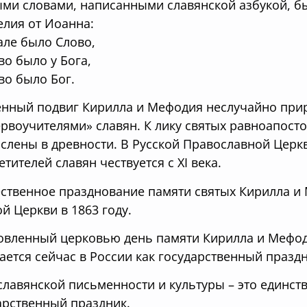
ми словами, написанными славянской азбукой, б
елия от Иоанна:
але было Слово,
во было у Бога,
во было Бог.
нный подвиг Кирилла и Мефодия неслучайно прир
ервоучителями» славян. К лику святых равноапос
слены в древности. В Русской Православной Цер
етителей славян чествуется с XI века.
ственное празднование памяти святых Кирилла и
ой Церкви в 1863 году.
овленный церковью день памяти Кирилла и Мефод
ается сейчас в России как государственный праздн
славянской письменности и культуры – это единст
арственный праздник.