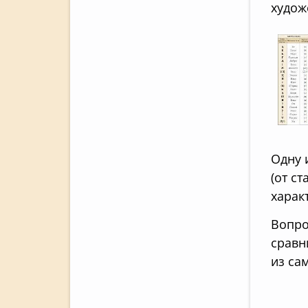
худож
Одну 
(от с
харак
Вопро
сравн
из са