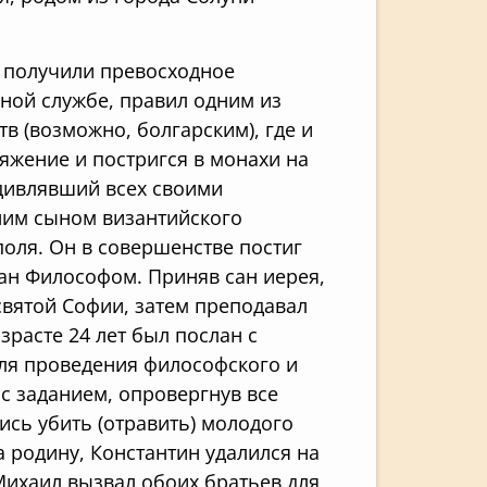
и получили превосходное
ной службе, правил одним из
 (возможно, болгарским), где и
няжение и постригся в монахи на
удивлявший всех своими
ним сыном византийского
поля. Он в совершенстве постиг
ван Философом. Приняв сан иерея,
святой Софии, затем преподавал
расте 24 лет был послан с
ля проведения философского и
 с заданием, опровергнув все
ись убить (отравить) молодого
 родину, Константин удалился на
Михаил вызвал обоих братьев для