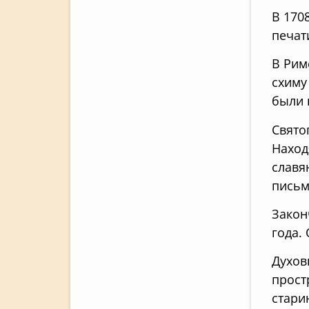
В 170
печат
В Рим
схиму
были 
Свято
Наход
славя
письм
Закон
года.
Духов
прост
стари