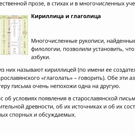
ественной прозе, в стихах и в многочисленных уче
Кириллица и глаголица
Многочисленные рукописи, найденные
филологии, позволили установить, что
азбуки.
из них называют кириллицей (по имени ее создател
тарославянского «глаголать» – говорить). Обе эти 
теру письма очень непохожи одна на другую.
с об условиях появления в старославянской письме
ительной древности, об их источниках и об их со
мых спорных и обсуждаемых.