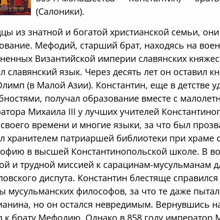
(Салоники).
цы из знатной и богатой христианской семьи, он
ование. Мефодий, старший брат, находясь на воен
ненных Византийской империи славянских княжеств
л славянский язык. Через десять лет он оставил к
Олимп (в Малой Азии). Константин, еще в детстве 
бностями, получал образование вместе с малолет
атора Михаила III у лучших учителей Константино
 своего времени и многие языки, за что был проз
ал хранителем патриаршей библиотеки при храме 
офию в высшей Константинопольской школе. В воз
ой и трудной миссией к сарацинам-мусульманам д
ловского диспута. Константин блестяще справился
ы мусульманских философов, за что те даже пытал
ианина, но он остался невредимым. Вернувшись на
 к брату Мефодию. Однако в 858 году император 