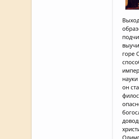
Выход
образ
подчи
выучи
горе 
спосо
импер
науки
он ст
филос
опасн
богос
довод
христ
Олимп