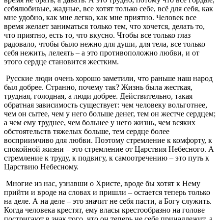
себялюбивые, жадные, все хотят только себе, всё для себя, как
мне удобно, как мне легко, как мне приятно. Человек все
время желает заниматься только тем, что хочется, делать то,
что приятно, есть то, что вкусно. Чтобы все только глаз
радовало, чтобы было нежно для души, для тела, все только
себя нежить, лелеять – а это противоположно любви, и от
этого сердце становится жестким.
Русские люди очень хорошо заметили, что раньше наш народ
был добрее. Странно, почему так? Жизнь была жесткая,
трудная, голодная, а люди добрее. Действительно, такая
обратная зависимость существует: чем человеку вольготнее,
чем он сытее, чем у него больше денег, тем он жестче сердцем;
а чем ему труднее, чем больнее у него жизнь, чем всяких
обстоятельств тяжелых больше, тем сердце более
восприимчиво для любви. Поэтому стремление к комфорту, к
спокойной жизни – это стремление от Царствия Небесного. А
стремление к труду, к подвигу, к самоотречению – это путь к
Царствию Небесному.
Многие из нас, узнавши о Христе, вроде бы хотят к Нему
прийти и вроде на словах и пришли – остается теперь только
на деле. А на деле – это значит не себя пасти, а Богу служить.
Когда человека крестят, ему власы крестообразно на голове
постригают в знак того, что он теперь не себе принадлежит, а