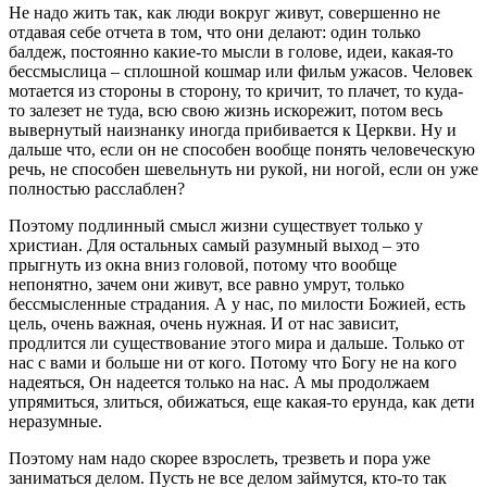
Не надо жить так, как люди вокруг живут, совершенно не
отдавая себе отчета в том, что они делают: один только
балдеж, постоянно какие-то мысли в голове, идеи, какая-то
бессмыслица – сплошной кошмар или фильм ужасов. Человек
мотается из стороны в сторону, то кричит, то плачет, то куда-
то залезет не туда, всю свою жизнь искорежит, потом весь
вывернутый наизнанку иногда прибивается к Церкви. Ну и
дальше что, если он не способен вообще понять человеческую
речь, не способен шевельнуть ни рукой, ни ногой, если он уже
полностью расслаблен?
Поэтому подлинный смысл жизни существует только у
христиан. Для остальных самый разумный выход – это
прыгнуть из окна вниз головой, потому что вообще
непонятно, зачем они живут, все равно умрут, только
бессмысленные страдания. А у нас, по милости Божией, есть
цель, очень важная, очень нужная. И от нас зависит,
продлится ли существование этого мира и дальше. Только от
нас с вами и больше ни от кого. Потому что Богу не на кого
надеяться, Он надеется только на нас. А мы продолжаем
упрямиться, злиться, обижаться, еще какая-то ерунда, как дети
неразумные.
Поэтому нам надо скорее взрослеть, трезветь и пора уже
заниматься делом. Пусть не все делом займутся, кто-то так