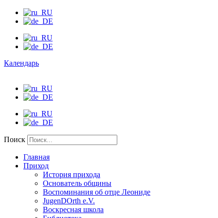
Календарь
Поиск
Главная
Приход
История прихода
Основатель общины
Воспоминания об отце Леониде
JugenDOrth e.V.
Воскресная школа