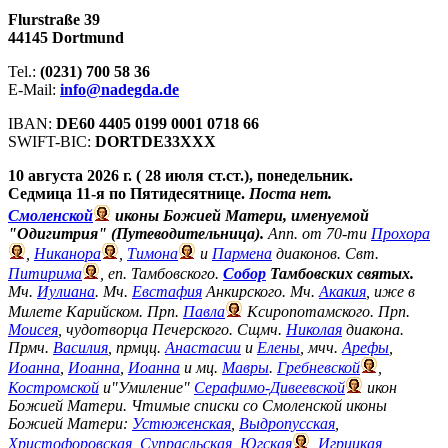
Flurstraße 39
44145 Dortmund
Tel.:
(0231) 700 58 36
E-Mail:
info@nadegda.de
IBAN:
DE60 4405 0199 0001 0718 66
SWIFT-BIC:
DORTDE33XXX
10 августа 2026 г. ( 28 июля ст.ст.), понедельник.
Седмица 11-я по Пятидесятнице.
Поста нет.
Смоленской
иконы Божией Матери, именуемой
"Одигитрия" (Путеводительница).
Апп. от 70-ти
Прохора
,
Никанора
,
Тимона
и
Пармена
диаконов. Свт.
Питирима
, еп. Тамбовского.
Собор
Тамбовских святых.
Мч.
Иулиана
. Мч.
Евстафия
Анкирского. Мч.
Акакия
, иже в
Милете Карийском. Прп.
Павла
Ксиропотамского. Прп.
Моисея
, чудотворца Печерского. Сщмч.
Николая
диакона.
Прмч.
Василия
, прмцц.
Анастасии
и
Елены
, мчч.
Арефы
,
Иоанна
,
Иоанна
,
Иоанна
и мц.
Мавры
.
Гребневской
,
Костромской
и"Умиление"
Серафимо-Дивеевской
икон
Божией Матери. Чтимые списки со Смоленской иконы
Божией Матери:
Устюженская
,
Выдропусская
,
Христофоровская
,
Супрасльская
,
Югская
,
Игрицкая
,