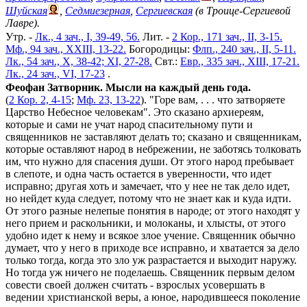
Шуйская
,
Седмиезерная
,
Сергиевская
(в Троице-Сергиевой
Лавре).
Утр. -
Лк., 4 зач., I, 39-49, 56.
Лит. -
2 Кор., 171 зач., II, 3-15.
Мф., 94 зач., XXIII, 13-22.
Богородицы:
Флп., 240 зач., II, 5-11.
Лк., 54 зач., X, 38-42; XI, 27-28.
Свт.:
Евр., 335 зач., XIII, 17-21.
Лк., 24 зач., VI, 17-23
.
Феофан Затворник. Мысли на каждый день года.
(
2 Кор. 2, 4-15
;
Мф. 23, 13-22
). "Горе вам, . . . что затворяете
Царство Небесное человекам". Это сказано архиереям,
которые и сами не учат народ спасительному пути и
священников не заставляют делать то; сказано и священникам,
которые оставляют народ в небрежении, не заботясь толковать
им, что нужно для спасения души. От этого народ пребывает
в слепоте, и одна часть остается в уверенности, что идет
исправно; другая хоть и замечает, что у нее не так дело идет,
но нейдет куда следует, потому что не знает как и куда идти.
От этого разные нелепые понятия в народе; от этого находят у
него прием и раскольники, и молоканы, и хлысты, от этого
удобно идет к нему и всякое злое учение. Священник обычно
думает, что у него в приходе все исправно, и хватается за дело
только тогда, когда это зло уж разрастается и выходит наружу.
Но тогда уж ничего не поделаешь. Священник первым делом
совести своей должен считать - взрослых усовершать в
ведении христианской веры, а юное, народившееся поколение