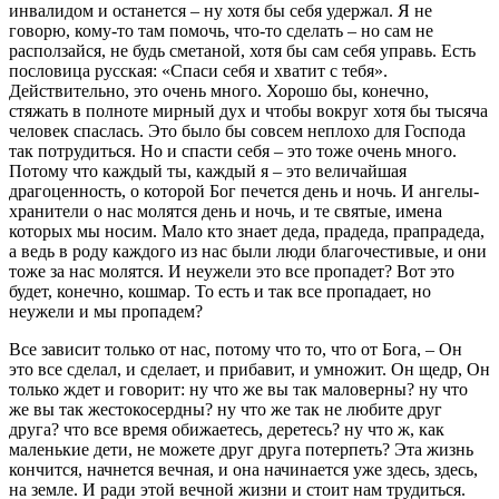
инвалидом и останется – ну хотя бы себя удержал. Я не
говорю, кому-то там помочь, что-то сделать – но сам не
расползайся, не будь сметаной, хотя бы сам себя управь. Есть
пословица русская: «Спаси себя и хватит с тебя».
Действительно, это очень много. Хорошо бы, конечно,
стяжать в полноте мирный дух и чтобы вокруг хотя бы тысяча
человек спаслась. Это было бы совсем неплохо для Господа
так потрудиться. Но и спасти себя – это тоже очень много.
Потому что каждый ты, каждый я – это величайшая
драгоценность, о которой Бог печется день и ночь. И ангелы-
хранители о нас молятся день и ночь, и те святые, имена
которых мы носим. Мало кто знает деда, прадеда, прапрадеда,
а ведь в роду каждого из нас были люди благочестивые, и они
тоже за нас молятся. И неужели это все пропадет? Вот это
будет, конечно, кошмар. То есть и так все пропадает, но
неужели и мы пропадем?
Все зависит только от нас, потому что то, что от Бога, – Он
это все сделал, и сделает, и прибавит, и умножит. Он щедр, Он
только ждет и говорит: ну что же вы так маловерны? ну что
же вы так жестокосердны? ну что же так не любите друг
друга? что все время обижаетесь, деретесь? ну что ж, как
маленькие дети, не можете друг друга потерпеть? Эта жизнь
кончится, начнется вечная, и она начинается уже здесь, здесь,
на земле. И ради этой вечной жизни и стоит нам трудиться.