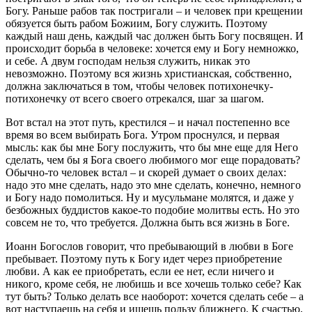
Богу. Раньше рабов так постригали – и человек при крещении
обязуется быть рабом Божиим, Богу служить. Поэтому
каждый наш день, каждый час должен быть Богу посвящен. И
происходит борьба в человеке: хочется ему и Богу немножко,
и себе. А двум господам нельзя служить, никак это
невозможно. Поэтому вся жизнь христианская, собственно,
должна заключаться в том, чтобы человек потихонечку-
потихонечку от всего своего отрекался, шаг за шагом.
Вот встал на этот путь, крестился – и начал постепенно все
время во всем выбирать Бога. Утром проснулся, и первая
мысль: как бы мне Богу послужить, что бы мне еще для Него
сделать, чем бы я Бога своего любимого мог еще порадовать?
Обычно-то человек встал – и скорей думает о своих делах:
надо это мне сделать, надо это мне сделать, конечно, немного
и Богу надо помолиться. Ну и мусульмане молятся, и даже у
безбожных буддистов какое-то подобие молитвы есть. Но это
совсем не то, что требуется. Должна быть вся жизнь в Боге.
Иоанн Богослов говорит, что пребывающий в любви в Боге
пребывает. Поэтому путь к Богу идет через приобретение
любви. А как ее приобретать, если ее нет, если ничего и
никого, кроме себя, не любишь и все хочешь только себе? Как
тут быть? Только делать все наоборот: хочется сделать себе – а
вот наступаешь на себя и ищешь пользу ближнего. К счастью,