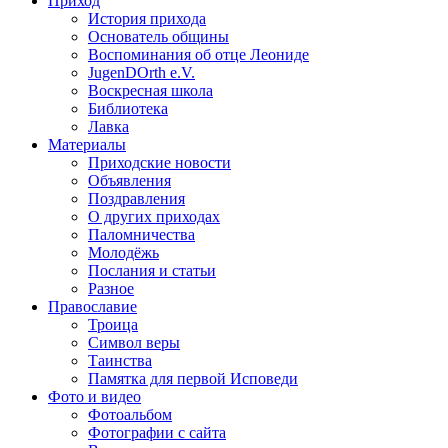
Приход
История прихода
Основатель общины
Воспоминания об отце Леониде
JugenDOrth e.V.
Воскресная школа
Библиотека
Лавка
Материалы
Приходские новости
Объявления
Поздравления
О других приходах
Паломничества
Молодёжь
Послания и статьи
Разное
Православие
Троица
Символ веры
Таинства
Памятка для первой Исповеди
Фото и видео
Фотоальбом
Фотографии с сайта