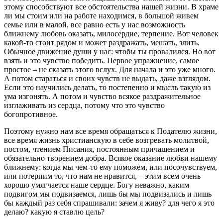
этому способствуют все обстоятельства нашей жизни. В храме
ли мы стоим или на работе находимся, в большой живем
семье или в малой, все равно есть у нас возможность
ближнему любовь оказать, милосердие, терпение. Вот человек
какой-то стоит рядом и может раздражать, мешать, злить.
Обычное движение души у нас: чтобы ты провалился. Но вот
взять и это чувство победить. Первое упражнение, самое
простое – не сказать этого вслух. Для начала и это уже много.
А потом стараться и своих чувств не выдать, даже взглядом.
Если это научились делать, то постепенно и мысль такую из
ума изгонять. А потом и чувство всякое раздражительное
изглаживать из сердца, потому что это чувство
богопротивное.
Поэтому нужно нам все время обращаться к Подателю жизни,
все время жизнь христианскую в себе возгревать молитвой,
постом, чтением Писания, постоянным причащением и
обязательно творением добра. Всякое оказание любви нашему
ближнему: когда мы чем-то ему поможем, или посочувствуем,
или потерпим то, что нам не нравится, – этим всем очень
хорошо умягчается наше сердце. Богу неважно, каким
подвигом мы подвизаемся, лишь бы мы подвизались и лишь
бы каждый раз себя спрашивали: зачем я живу? для чего я это
делаю? какую я ставлю цель?