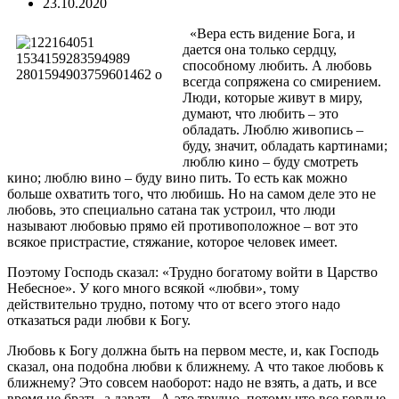
23.10.2020
«Вера есть видение Бога, и
дается она только сердцу,
способному любить. А любовь
всегда сопряжена со смирением.
Люди, которые живут в миру,
думают, что любить – это
обладать. Люблю живопись –
буду, значит, обладать картинами;
люблю кино – буду смотреть
кино; люблю вино – буду вино пить. То есть как можно
больше охватить того, что любишь. Но на самом деле это не
любовь, это специально сатана так устроил, что люди
называют любовью прямо ей противоположное – вот это
всякое пристрастие, стяжание, которое человек имеет.
Поэтому Господь сказал: «Трудно богатому войти в Царство
Небесное». У кого много всякой «любви», тому
действительно трудно, потому что от всего этого надо
отказаться ради любви к Богу.
Любовь к Богу должна быть на первом месте, и, как Господь
сказал, она подобна любви к ближнему. А что такое любовь к
ближнему? Это совсем наоборот: надо не взять, а дать, и все
время не брать, а давать. А это трудно, потому что все гордые,