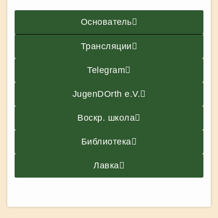
Основатель
Трансляции
Telegram
JugenDOrth e.V.
Воскр. школа
Библиотека
Лавка