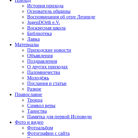
Приход
История прихода
Основатель общины
Воспоминания об отце Леониде
JugenDOrth e.V.
Воскресная школа
Библиотека
Лавка
Материалы
Приходские новости
Объявления
Поздравления
О других приходах
Паломничества
Молодёжь
Послания и статьи
Разное
Православие
Троица
Символ веры
Таинства
Памятка для первой Исповеди
Фото и видео
Фотоальбом
Фотографии с сайта