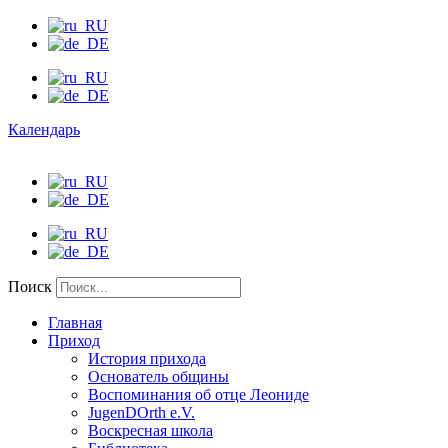
Календарь
Поиск
Главная
Приход
История прихода
Основатель общины
Воспоминания об отце Леониде
JugenDOrth e.V.
Воскресная школа