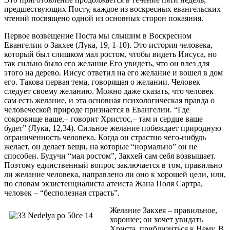
предшествующих Посту, каждое из воскресных евангельских
чтений посвящено одной из основных сторон покаяния.
Первое возвещение Поста мы слышим в Воскресном
Евангелии о Закхее (Лука, 19, 1-10). Это история человека,
который был слишком мал ростом, чтобы видеть Иисуса, но
так сильно было его желание Его увидеть, что он влез для
этого на дерево. Иисус ответил на его желание и вошел в дом
его. Такова первая тема, говорящая о желании. Человек
следует своему желанию. Можно даже сказать, что человек
сам есть желание, и эта основная психологическая правда о
человеческой природе признается в Евангелии. “Где
сокровище ваше,– говорит Христос,– там и сердце ваше
будет” (Лука, 12,34). Сильное желание побеждает природную
ограниченность человека. Когда он страстно чего-нибудь
желает, он делает вещи, на которые “нормально” он не
способен. Будучи “мал ростом”, Закхей сам себя возвышает.
Поэтому единственный вопрос заключается в том, правильно
ли желание человека, направлено ли оно к хорошей цели, или,
по словам экзистенциалиста атеиста Жана Поля Сартра,
человек – “бесполезная страсть”.
Желание Закхея – правильное,
хорошее; он хочет увидать
Христа, приблизиться к Нему. В