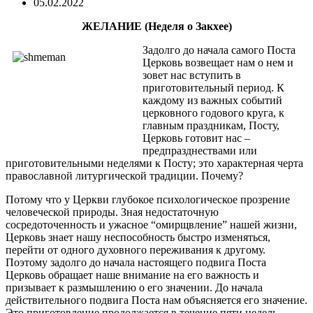
05.02.2022
ЖЕЛАНИЕ (Неделя о Закхее)
Задолго до начала самого Поста
Церковь возвещает нам о нем и
зовет нас вступить в
приготовительный период. К
каждому из важных событий
церковного годового круга, к
главным праздникам, Посту,
Церковь готовит нас –
предпразднествами или
приготовительными неделями к Посту; это характерная черта
православной литургической традиции. Почему?
Потому что у Церкви глубокое психологическое прозрение
человеческой природы. Зная недостаточную
сосредоточенность и ужасное “омирщвление” нашей жизни,
Церковь знает нашу неспособность быстро изменяться,
перейти от одного духовного переживания к другому.
Поэтому задолго до начала настоящего подвига Поста
Церковь обращает наше внимание на его важность и
призывает к размышлению о его значении. До начала
действительного подвига Поста нам объясняется его значение.
Это приготовление продолжается в течение пяти недель,