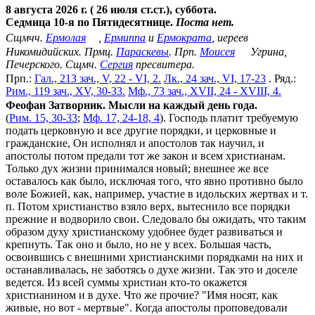
8 августа 2026 г. ( 26 июля ст.ст.), суббота.
Седмица 10-я по Пятидесятнице.
Поста нет.
Сщмчч.
Ермолая
,
Ермиппа
и
Ермократа
, иереев
Никомидийских. Прмц.
Параскевы
. Прп.
Моисея
Угрина,
Печерского. Сщмч.
Сергия
пресвитера.
Прп.:
Гал., 213 зач., V, 22 - VI, 2.
Лк., 24 зач., VI, 17-23
. Ряд.:
Рим., 119 зач., XV, 30-33.
Мф., 73 зач., XVII, 24 - XVIII, 4.
Феофан Затворник. Мысли на каждый день года.
(
Рим. 15, 30-33
;
Мф. 17, 24-18, 4
). Господь платит требуемую
подать церковную и все другие порядки, и церковные и
гражданские, Он исполнял и апостолов так научил, и
апостолы потом предали тот же закон и всем христианам.
Только дух жизни принимался новый; внешнее же все
оставалось как было, исключая того, что явно противно было
воле Божией, как, например, участие в идольских жертвах и т.
п. Потом христианство взяло верх, вытеснило все порядки
прежние и водворило свои. Следовало бы ожидать, что таким
образом духу христианскому удобнее будет развиваться и
крепнуть. Так оно и было, но не у всех. Большая часть,
освоившись с внешними христианскими порядками на них и
останавливалась, не заботясь о духе жизни. Так это и доселе
ведется. Из всей суммы христиан кто-то окажется
христианином и в духе. Что же прочие? "Имя носят, как
живые, но вот - мертвые". Когда апостолы проповедовали