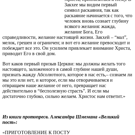
Закхее мы видим первый
символ раскаяния, так как
раскаяние начинается с того, что
человек вновь сознает глубину
всякого желания: жажда,
желание Бога, Его
справедливости, желание настоящей жизни. Закхей – “мал”,
мелок, грешен и ограничен; и вот его желание превосходит и
побеждает все это. Он усилием привлекает внимание Христа,
приводит Его в свой дом.
Вот каков первый призыв Церкви: мы должны желать того
настоящего, заложенного в самой глубине нашей души,
признать жажду Абсолютного, которое в нас есть,– сознаем ли
мы это или нет, и которое, если мы отворачиваемся и
отвращаем наше желание от него, превращает нас
действительно в “бесполезную страсть”. И если мы
достаточно глубоко, сильно желаем. Христос нам ответит.»
Из книги протопресв. Александра Шмемана «Великий
пост»:
«ПРИГОТОВЛЕНИЕ К ПОСТУ