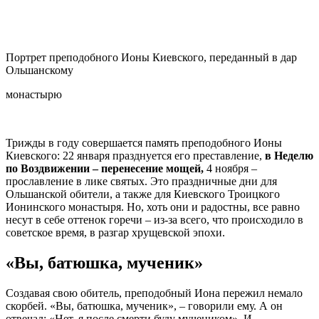
Портрет преподобного Ионы Киевского, переданный в дар
Ольшанскому
монастырю
Трижды в году совершается память преподобного Ионы
Киевского: 22 января празднуется его преставление,
в Неделю
по Воздвижении – перенесение мощей,
4 ноября –
прославление в лике святых. Это праздничные дни для
Ольшанской обители, а также для Киевского Троицкого
Ионинского монастыря. Но, хоть они и радостны, все равно
несут в себе оттенок горечи – из-за всего, что происходило в
советское время, в разгар хрущевской эпохи.
«Вы, батюшка, мученик»
Создавая свою обитель, преподобный Иона пережил немало
скорбей. «Вы, батюшка, мученик», – говорили ему. А он
отвечал: «Нет, я после смерти буду мучеником». И