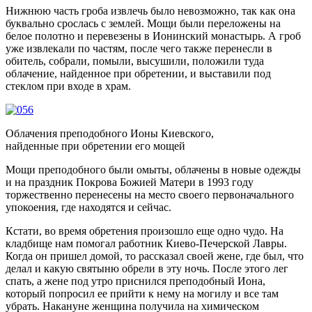
Нижнюю часть гроба извлечь было невозможно, так как она
буквально срослась с землей. Мощи были переложены на
белое полотно и перевезены в Ионинский монастырь. А гроб
уже извлекали по частям, после чего также перенесли в
обитель, собрали, помыли, высушили, положили туда
облачение, найденное при обретении, и выставили под
стеклом при входе в храм.
Облачения преподобного Ионы Киевского,
найденные при обретении его мощей
Мощи преподобного были омыты, облачены в новые одежды
и на праздник Покрова Божией Матери в 1993 году
торжественно перенесены на место своего первоначального
упокоения, где находятся и сейчас.
Кстати, во время обретения произошло еще одно чудо. На
кладбище нам помогал работник Киево-Печерской Лавры.
Когда он пришел домой, то рассказал своей жене, где был, что
делал и какую святыню обрели в эту ночь. После этого лег
спать, а жене под утро приснился преподобный Иона,
который попросил ее прийти к нему на могилу и все там
убрать. Накануне женщина получила на химическом