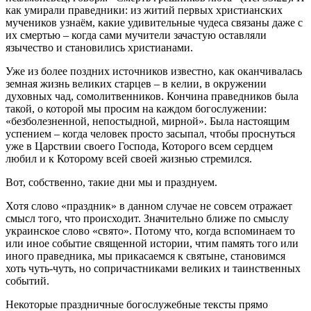
как умирали праведники: из житий первых христианских
мучеников узнаём, какие удивительные чудеса связаны даже с
их смертью – когда сами мучители зачастую оставляли
язычество и становились христианами.
Уже из более поздних источников известно, как оканчивалась
земная жизнь великих старцев – в келии, в окружении
духовных чад, сомолитвенников. Кончина праведников была
такой, о которой мы просим на каждом богослужении:
«безболезненной, непостыдной, мирной». Была настоящим
успением – когда человек просто засыпал, чтобы проснуться
уже в Царствии своего Господа, Которого всем сердцем
любил и к Которому всей своей жизнью стремился.
Вот, собственно, такие дни мы и празднуем.
Хотя слово «праздник» в данном случае не совсем отражает
смысл того, что происходит. Значительно ближе по смыслу
украинское слово «свято». Потому что, когда вспоминаем то
или иное событие священной истории, чтим память того или
иного праведника, мы прикасаемся к святыне, становимся
хоть чуть-чуть, но сопричастниками великих и таинственных
событий.
Некоторые праздничные богослужебные тексты прямо