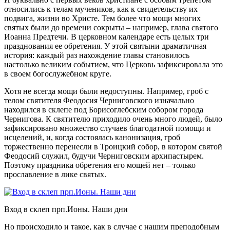
относились к телам мучеников, как к свидетельству их
подвига, жизни во Христе. Тем более что мощи многих
святых были до времени сокрыты – например, глава святого
Иоанна Предтечи. В церковном календаре есть целых три
празднования ее обретения. У этой святыни драматичная
история: каждый раз нахождение главы становилось
настолько великим событием, что Церковь зафиксировала это
в своем богослужебном круге.
Хотя не всегда мощи были недоступны. Например, гроб с
телом святителя Феодосия Черниговского изначально
находился в склепе под Борисоглебским собором города
Чернигова. К святителю приходило очень много людей, было
зафиксировано множество случаев благодатной помощи и
исцелений, и, когда состоялась канонизация, гроб
торжественно перенесли в Троицкий собор, в котором святой
Феодосий служил, будучи Черниговским архипастырем.
Поэтому праздника обретения его мощей нет – только
прославление в лике святых.
Вход в склеп прп.Ионы. Наши дни
Но происходило и такое, как в случае с нашим преподобным