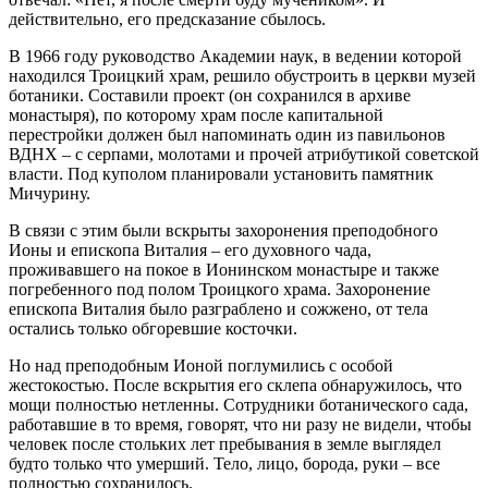
действительно, его предсказание сбылось.
В 1966 году руководство Академии наук, в ведении которой
находился Троицкий храм, решило обустроить в церкви музей
ботаники. Составили проект (он сохранился в архиве
монастыря), по которому храм после капитальной
перестройки должен был напоминать один из павильонов
ВДНХ – с серпами, молотами и прочей атрибутикой советской
власти. Под куполом планировали установить памятник
Мичурину.
В связи с этим были вскрыты захоронения преподобного
Ионы и епископа Виталия – его духовного чада,
проживавшего на покое в Ионинском монастыре и также
погребенного под полом Троицкого храма. Захоронение
епископа Виталия было разграблено и сожжено, от тела
остались только обгоревшие косточки.
Но над преподобным Ионой поглумились с особой
жестокостью. После вскрытия его склепа обнаружилось, что
мощи полностью нетленны. Сотрудники ботанического сада,
работавшие в то время, говорят, что ни разу не видели, чтобы
человек после стольких лет пребывания в земле выглядел
будто только что умерший. Тело, лицо, борода, руки – все
полностью сохранилось.