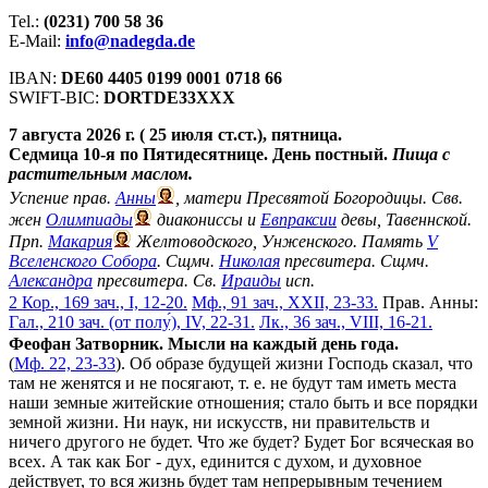
Tel.:
(0231) 700 58 36
E-Mail:
info@nadegda.de
IBAN:
DE60 4405 0199 0001 0718 66
SWIFT-BIC:
DORTDE33XXX
7 августа 2026 г. ( 25 июля ст.ст.), пятница.
Седмица 10-я по Пятидесятнице. День постный.
Пища с
растительным маслом.
Успение прав.
Анны
, матери Пресвятой Богородицы. Свв.
жен
Олимпиады
диакониссы и
Евпраксии
девы, Тавеннской.
Прп.
Макария
Желтоводского, Унженского. Память
V
Вселенского Собора
. Сщмч.
Николая
пресвитера. Сщмч.
Александра
пресвитера. Св.
Ираиды
исп.
2 Кор., 169 зач., I, 12-20.
Мф., 91 зач., XXII, 23-33.
Прав. Анны:
Гал., 210 зач. (от полу́), IV, 22-31.
Лк., 36 зач., VIII, 16-21.
Феофан Затворник. Мысли на каждый день года.
(
Мф. 22, 23-33
). Об образе будущей жизни Господь сказал, что
там не женятся и не посягают, т. е. не будут там иметь места
наши земные житейские отношения; стало быть и все порядки
земной жизни. Ни наук, ни искусств, ни правительств и
ничего другого не будет. Что же будет? Будет Бог всяческая во
всех. А так как Бог - дух, единится с духом, и духовное
действует, то вся жизнь будет там непрерывным течением