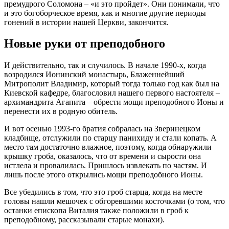
премудрого Соломона – «и это пройдет». Они понимали, что
и это богоборческое время, как и многие другие периоды
гонений в истории нашей Церкви, закончится.
Новые руки от преподобного
И действительно, так и случилось. В начале 1990-х, когда
возродился Ионинский монастырь, Блаженнейший
Митрополит Владимир, который тогда только год как был на
Киевской кафедре, благословил нашего первого настоятеля –
архимандрита Агапита – обрести мощи преподобного Ионы и
перенести их в родную обитель.
И вот осенью 1993-го братия собралась на Зверинецком
кладбище, отслужили по старцу панихиду и стали копать. А
место там достаточно влажное, поэтому, когда обнаружили
крышку гроба, оказалось, что от времени и сырости она
истлела и провалилась. Пришлось извлекать по частям. И
лишь после этого открылись мощи преподобного Ионы.
Все убедились в том, что это гроб старца, когда на месте
головы нашли мешочек с обгоревшими косточками (о том, что
останки епископа Виталия также положили в гроб к
преподобному, рассказывали старые монахи).