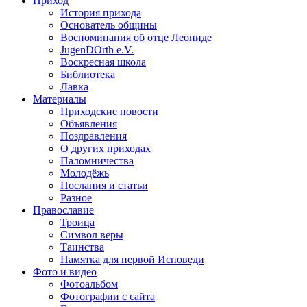
Приход
История прихода
Основатель общины
Воспоминания об отце Леониде
JugenDOrth e.V.
Воскресная школа
Библиотека
Лавка
Материалы
Приходские новости
Объявления
Поздравления
О других приходах
Паломничества
Молодёжь
Послания и статьи
Разное
Православие
Троица
Символ веры
Таинства
Памятка для первой Исповеди
Фото и видео
Фотоальбом
Фотографии с сайта