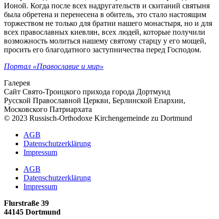
Ионой. Когда после всех надругательств и скитаний святыня
была обретена и перенесена в обитель, это стало настоящим
торжеством не только для братии нашего монастыря, но и для
всех православных киевлян, всех людей, которые получили
возможность молиться нашему святому старцу у его мощей,
просить его благодатного заступничества перед Господом.
Портал «Православие и мир»
Галерея
Сайт Свято-Троицкого прихода города Дортмунд
Русской Православной Церкви, Берлинской Епархии,
Московского Патриархата
© 2023 Russisch-Orthodoxe Kirchengemeinde zu Dortmund
АGB
Datenschutzerklärung
Impressum
АGB
Datenschutzerklärung
Impressum
Flurstraße 39
44145 Dortmund