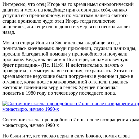
Интересно, что отец Игорь на то время имел онкологический
диагноз и место на кладбище приготовил для себя, однако
уступил его преподобному, и по молитвам нашего святого
старца произошло чудо: отец Игорь тогда полностью
исцелился, жил еще очень долго и умер всего несколько лет
назад.
Могила старца Ионы на Зверинецком кладбище всегда
почиталась киевлянами: люди приходили, служили панихиды,
просили благодатной помощи у преподобного и получали
просимое. Ведь, как читаем в Псалтыри, «в память вечную
будет праведник» (Пс. 111:6). И действительно, память о
праведнике, несмотря на все гонения, сохранилась. Хотя в то
время многие верующие были погружены в уныние и даже в
отчаяние, когда после кратковременной оттепели начались
жестокие гонения на веру, а генсек Хрущев пообещал
показать в 1980 году по телевизору последнего попа.
Состояние склепа преподобного Ионы после возвращения хра
монастырю, начало 1990-х
Но были и те, кто твердо верил в силу Божию, помня слова