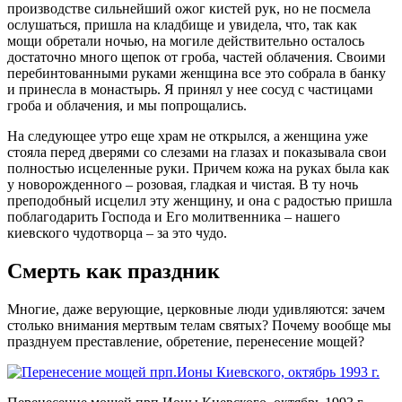
производстве сильнейший ожог кистей рук, но не посмела
ослушаться, пришла на кладбище и увидела, что, так как
мощи обретали ночью, на могиле действительно осталось
достаточно много щепок от гроба, частей облачения. Своими
перебинтованными руками женщина все это собрала в банку
и принесла в монастырь. Я принял у нее сосуд с частицами
гроба и облачения, и мы попрощались.
На следующее утро еще храм не открылся, а женщина уже
стояла перед дверями со слезами на глазах и показывала свои
полностью исцеленные руки. Причем кожа на руках была как
у новорожденного – розовая, гладкая и чистая. В ту ночь
преподобный исцелил эту женщину, и она с радостью пришла
поблагодарить Господа и Его молитвенника – нашего
киевского чудотворца – за это чудо.
Смерть как праздник
Многие, даже верующие, церковные люди удивляются: зачем
столько внимания мертвым телам святых? Почему вообще мы
празднуем преставление, обретение, перенесение мощей?