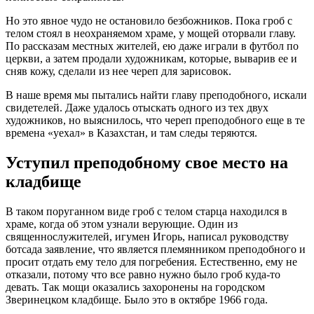
Но это явное чудо не остановило безбожников. Пока гроб с
телом стоял в неохраняемом храме, у мощей оторвали главу.
По рассказам местных жителей, ею даже играли в футбол по
церкви, а затем продали художникам, которые, выварив ее и
сняв кожу, сделали из нее череп для зарисовок.
В наше время мы пытались найти главу преподобного, искали
свидетелей. Даже удалось отыскать одного из тех двух
художников, но выяснилось, что череп преподобного еще в те
времена «уехал» в Казахстан, и там следы теряются.
Уступил преподобному свое место на
кладбище
В таком поруганном виде гроб с телом старца находился в
храме, когда об этом узнали верующие. Один из
священнослужителей, игумен Игорь, написал руководству
ботсада заявление, что является племянником преподобного и
просит отдать ему тело для погребения. Естественно, ему не
отказали, потому что все равно нужно было гроб куда-то
девать. Так мощи оказались захоронены на городском
Зверинецком кладбище. Было это в октябре 1966 года.