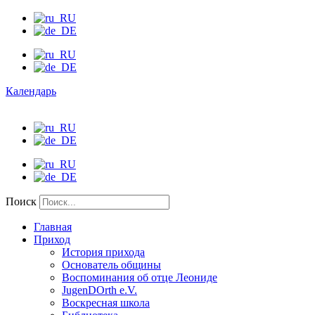
Календарь
Поиск
Главная
Приход
История прихода
Основатель общины
Воспоминания об отце Леониде
JugenDOrth e.V.
Воскресная школа