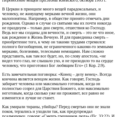
Перенесение мощей прп.Ионы Киевского, октябрь 1993 г.
В Церкви в принципе много вещей парадоксальных, и
человеку, не живущему мерками вечной жизни, они
малопонятны. Например, в обществе принято отмечать дни
рождения. Однако в случае со святыми мы их почти никогда
не празднуем – только дни смерти, отшествия ко Господу.
Ведь все мы созданы для вечности, и смерть – это не что иное,
как рождение в Жизнь Вечную. И для праведника смерть –
приобретение того, к чему он такими трудами стремился:
полного богообщения, не ограниченного какими-то земными
мерками, болезнями, телесными немощами. Нам сложно
представить, как там все будет, но, по слову апостола, «не
видел того глаз, не слышало ухо, и не приходило то на сердце
человеку, что приготовил Бог любящим Его» (1 Кор. 2:9).
Есть замечательная поговорка: «Конец – делу венец». Всегда
кончина является венцом жизни. Как говорят, Господь
забирает человека или максимально готовым, когда он
полностью созрел для Царствия Божиего, или максимально
неготовым, когда сколько уже ни проживет, все равно не
изменится и лучше не станет.
Как умирали тираны, убийцы? Перед смертью они не знали
покоя, терзались и уходили так, как предупреждал
псалмопевец, говоря: «Смерть грешников люта» (Пс. 33:22). И