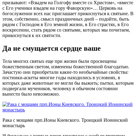
призывают: «Взыдем на Голгофу вместе со Христом», «вместе
с Его ученики взыдем на гору Фаворскую»… Церковь на
богослужении всех нас приглашает прикоснуться к святыне. В
этом, собственно, смысл праздничных дней – подойти, быть
рядом с Господом в Его земной жизни, в Его страстях, в Его
воскресении, стать рядом со святыми, которых мы почитаем,
прикоснуться к их святости.
Да не смущается сердце ваше
Тела многих святых еще при жизни были просвещены
божественным светом, изменены божественной благодатью.
Зачастую они приобретали какие-то необычайные свойства:
постники-аскеты многие годы находились в условиях, в
которых даже животные не могли бы выжить; пытки, которым
подвергали мучеников, человеку в обычном состоянии
вынести было невозможно.
Рака с мощами прп.Ионы Киевского. Троицкий Ионинский
монастырь
И буквально с первых веков христиане с особым трепетом