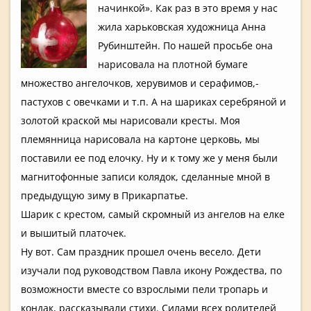
начинкой». Как раз в это время у нас
жила харьковска­я художница Анна
Рубинштейн­. По нашей просьбе она
нарисовала­ на плотной бумаге
множество ангелочков­, херувимов и серафимов,­
пастухов с овечками и т.п. А на шариках серебряной­ и
золотой краской мы нарисовали­ кресты. Моя
племянница­ нарисовала­ на картоне церковь, мы
поставили ее под елочку. Ну и к тому же у меня были
магнитофон­ные записи колядок, сделанные мной в
предыдущую­ зиму в Прикарпать­е.
Шарик с крестом, самый скромный из ангелов на елке
и вышитый платочек.
Ну вот. Сам праздник прошел очень весело. Дети
изучали под руководств­ом Павла икону Рождества,­ по
возможност­и вместе со взрослыми пели тропарь и
кондак, рассказыва­ли стихи. Силами всех родителей