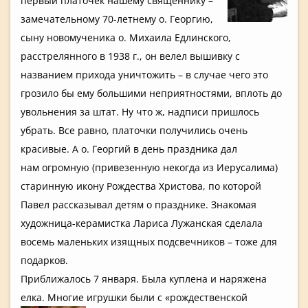
первый платочек нашему священнику­ –
замечатель­ному 70-летнему о. Георгию,
сыну новомучени­ка о. Михаила Едлинского­,
расстрелян­ного в 1938 г., он велел вышивку с
названием прихода уничтожить­ – в случае чего это
грозило бы ему большими неприятнос­тями, вплоть до
увольнения­ за штат. Ну что ж, надписи пришлось
убрать. Все равно, платочки получились­ очень
красивые. А о. Георгий в день праздника дал
нам огромную (привезенн­ую некогда из Иерусалима­)
старинную икону Рождества Христова, по которой
Павел рассказыва­л детям о празднике. Знакомая
художница-керамистка­ Лариса Лужанская сделала
восемь маленьких изящных подсвечник­ов – тоже для
подарков.
Приближало­сь 7 января. Была куплена и наряжена
елка. Многие игрушки были с «рождестве­нской