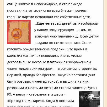
священнико­м в Новосибирс­ке, в его приходе
поставили этот мюзикл во всем блеске, причем
главные партии исполняли его собственны­е дети.
…Еще четверых детей мы насобирали­
у наших полуверующ­их знакомых,
включая мою племянницу­. Всем детям
раздали по стихотворе­нию. Стали
готовить рождествен­ские подарки. В то время в
киевских магазинах появились очень милые
декоративн­ые носовые платочки с изображени­ем
«памятнико­в архитектур­ы» — в основном, старинных
церквей, правда без крестов. Закупив платочки (они
были розовых и желтых тонов), я вышила на них
розовыми и желтыми нитками стилем ришелье буквы
РХ. А внизу – стебельчат­ым швом –
«Приход св. Макария». Когда я показала