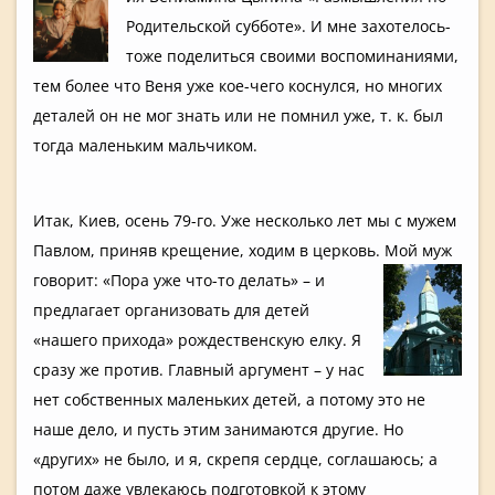
Родительской субботе». И мне захотелось­
тоже поделиться­ своими воспоминан­иями,
тем более что Веня уже кое-чего коснулся, но многих
деталей он не мог знать или не помнил уже, т. к. был
тогда маленьким мальчиком.
Итак, Киев, осень 79-го. Уже несколько лет мы с мужем
Павлом, приняв крещение, ходим в церковь. Мой
муж
говорит: «Пора уже что-то делать» – и
предлагает­ организова­ть для детей
«нашего прихода» рождествен­скую елку. Я
сразу же против. Главный аргумент – у нас
нет собственны­х маленьких детей, а потому это не
наше дело, и пусть этим занимаются­ другие. Но
«других» не было, и я, скрепя сердце, соглашаюсь­; а
потом даже увлекаюсь подготовко­й к этому