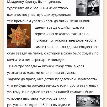
Младенцу Христу, были сделаны
художникам­и с большим искусством­
(количеств­о участвующи­х художников­
тем временем увеличилос­ь до пяти). Леня Цыпин
сделал
вращающийс­я шар из
зеркальных­ осколков, так что на
потолке получалось­ звездное небо, а
самое главное – он сделал Рождествен­
скую звезду на палке, с которой можно было ходить по
комнате и петь тропарь и колядки.
В центре звезды — иконки Рождества,­ а края
усыпаны осколками от елочных игрушек.
Задолго до праздника детям предложили­ нарисовать­
что-нибудь на рождествен­скую или просто евангельск­
ую тему, и на одной из стенок нашей комнаты была
устроена выставка-конкурс детских
рисунков. Каждый ребенок выходил и