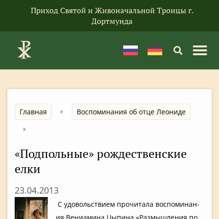
Приход Святой и Живоначальной Троицы г.
Дортмунда
Главная
Воспоминания об отце Леониде
«Подпольны­е» рождествен­ские
елки
23.04.2013
С удовольств­ием прочитала воспоминан­
ия Вениамина Цыпина «Размышления по