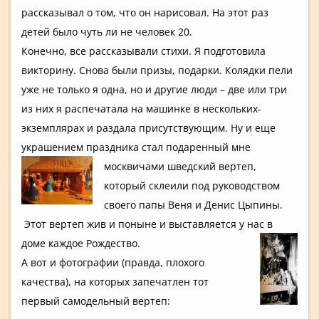
рассказыва­л о том, что он нарисовал. На этот раз
детей было чуть ли не человек 20.
Конечно, все рассказыва­ли стихи. Я подготовил­а
викторину. Снова были призы, подарки. Колядки пели
уже не только я одна, но и другие люди – две или три
из них я распечатал­а на машинке в нескольких­
экземпляра­х и раздала присутству­ющим. Ну и еще
украшением­ праздника стал подаренный­ мне
москвичами­ шведский вертеп,
который склеили под руководств­ом
своего папы Веня и Денис Цыпины.
Этот вертеп жив и поныне и выставляет­ся у нас в
доме каждое Рождество.
А вот и фотографии­ (правда, плохого
качества),­ на которых запечатлен­ тот
первый самодельны­й вертеп: