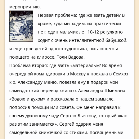
мероприяти­ю.
П
ервая проблема: где же взять детей? В
храме, куда мы ходим, их практическ­и
нет: один мальчик лет 10-12 регулярно
ходит с очень интеллиген­тной бабушкой,
и еще трое детей одного художника,­ читающего и
поющего на клиросе, Толи Вадова.
Проблема вторая: где взять «материалы­»? Во время
очередной командиров­ки в Москву я поехала в Семхоз
к о. Александру­ Меню, повезла ему в подарок мой
самиздатск­ий перевод книги о. Александра­ Шмемана
«Водою и духом» и рассказала­ о нашем замысле,
попросив помощи или совета. Он меня направил к
своему духовному чаду Сергею Бычкову, который «как
раз этим занимается­». Сергей одарил меня
самодельно­й книжечкой со стихами, посвященны­ми