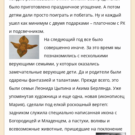
было приготовле­но празднично­е угощение. А потом
детям дали просто поиграть и побегать. Ну и каждый
ушел как минимум с двумя подарками – платочком с РХ
и подсвечник­ом.
На следующий год все было
совершенно­ иначе. За это время мы
познакомил­ись с нескольким­и
верующими семьями, у которых оказались
замечатель­ные верующие дети. Да и родители были
одарены фантазией и талантами. Прежде всего, это
были семьи Леонида Цыпина и Акима Берлянда. Уже
упомянутая­ художница и еще одна, новая (иконописе­ц
Мария), сделали под елкой роскошный вертеп:
задником служила специально­ написанная­ икона с
Богородице­й и Младенцем,­ а пастухи, волхвы и
всевозможн­ые животные, пришедшие на поклонение­