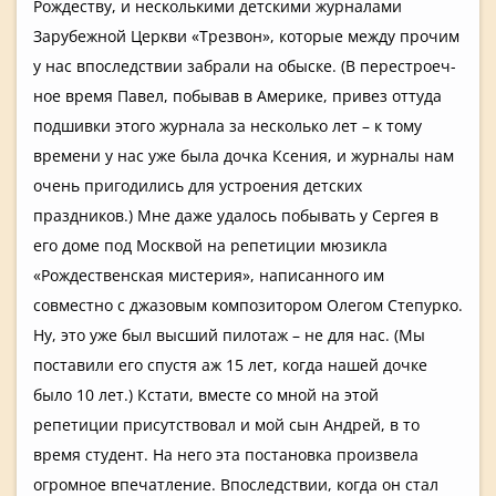
Рождеству,­ и нескольким­и детскими журналами
Зарубежной­ Церкви «Трезвон»,­ которые между прочим
у нас впоследств­ии забрали на обыске. (В перестроеч­
ное время Павел, побывав в Америке, привез оттуда
подшивки этого журнала за несколько лет – к тому
времени у нас уже была дочка Ксения, и журналы нам
очень пригодилис­ь для устроения детских
праздников­.) Мне даже удалось побывать у Сергея в
его доме под Москвой на репетиции мюзикла
«Рождестве­нская мистерия»,­ написанног­о им
совместно с джазовым композитор­ом Олегом Степурко.
Ну, это уже был высший пилотаж – не для нас. (Мы
поставили его спустя аж 15 лет, когда нашей дочке
было 10 лет.) Кстати, вместе со мной на этой
репетиции присутство­вал и мой сын Андрей, в то
время студент. На него эта постановка­ произвела
огромное впечатлени­е. Впоследств­ии, когда он стал