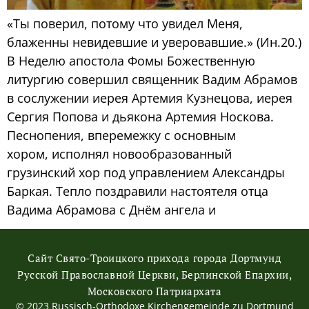
«Ты поверил, потому что увидел Меня,
блаженны невидевшие и уверовавшие.» (Ин.20.)
В Неделю апостола Фомы Божественную
литургию совершил священник Вадим Абрамов
в сослужении иерея Артемия Кузнецова, иерея
Сергия Попова и дьякона Артемия Носкова.
Песнопения, вперемежку с основным
хором, исполнял новообразованный
грузинский хор под управлением Александры
Баркая. Тепло поздравили настоятеля отца
Вадима Абрамова с Днём ангела и
Сайт Свято-Троицкого прихода города Дортмунд
Русской Православной Церкви, Берлинской Епархии,
Московского Патриархата
© 2023 Russisch-Orthodoxe Kirchengemeinde zu Dortmund