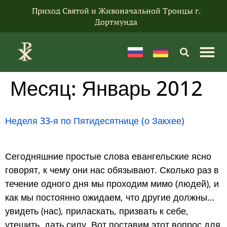
Приход Святой и Живоначальной Троицы г.
Дортмунда
Месяц:
Январь 2012
Неделя 33-я по Пятидесятнице (о Закхее)
Сегодняшние простые слова евангельские ясно
говорят, к чему они нас обязывают. Сколько раз в
течение одного дня мы проходим мимо (людей), и
как мы постоянно ожидаем, что другие должны…
увидеть (нас), приласкать, призвать к себе,
утешить, дать силу. Вот поставим этот вопрос для