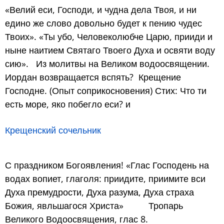
«Велий еси, Господи, и чудна дела Твоя, и ни
едино же слово довольно будет к пению чудес
Твоих». «Ты убо, Человеколюбче Царю, прииди и
ныне наитием Святаго Твоего Духа и освяти воду
сию». Из молитвы на Великом водоосвящении.
Иордан возвращается вспять? Крещение
Господне. (Опыт соприкосновения) Стих: Что ти
есть море, яко побегло еси? и
Крещенский сочельник
С праздником Богоявления! «Глас Господень на
водах вопиет, глаголя: приидите, приимите вси
Духа премудрости, Духа разума, Духа страха
Божия, явльшагося Христа» Тропарь
Великого Водоосвящения, глас 8.