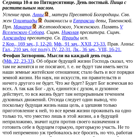
Седмица 10-я по Пятидесятнице. День постный.
Пища с
растительным маслом.
Успение прав.
Анны
, матери Пресвятой Богородицы. Свв.
жен
Олимпиады
диакониссы и
Евпраксии
девы, Тавеннской.
Прп.
Макария
Желтоводского, Унженского. Память
V
Вселенского Собора
. Сщмч.
Николая
пресвитера. Сщмч.
Александра
пресвитера. Св.
Ираиды
исп.
2 Кор., 169 зач., I, 12-20.
Мф., 91 зач., XXII, 23-33.
Прав. Анны:
Гал., 210 зач. (от полу́), IV, 22-31.
Лк., 36 зач., VIII, 16-21.
Феофан Затворник. Мысли на каждый день года.
(
Мф. 22, 23-33
). Об образе будущей жизни Господь сказал, что
там не женятся и не посягают, т. е. не будут там иметь места
наши земные житейские отношения; стало быть и все порядки
земной жизни. Ни наук, ни искусств, ни правительств и
ничего другого не будет. Что же будет? Будет Бог всяческая во
всех. А так как Бог - дух, единится с духом, и духовное
действует, то вся жизнь будет там непрерывным течением
духовных движений. Отсюда следует один вывод, что
поскольку будущая жизнь наша цель, а здешняя только
приготовление к ней, то все время жизни проживать на одно
только то, что уместно лишь в этой жизни, а в будущей
неприложимо, значит идти против своего назначения и
готовить себе в будущем горькую, прегорькую участь. Не то
чтоб непременно уж требовалось все бросить, но что, работая