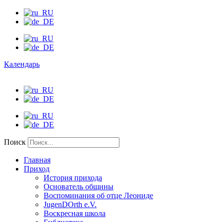
Календарь
Поиск
Главная
Приход
История прихода
Основатель общины
Воспоминания об отце Леониде
JugenDOrth e.V.
Воскресная школа