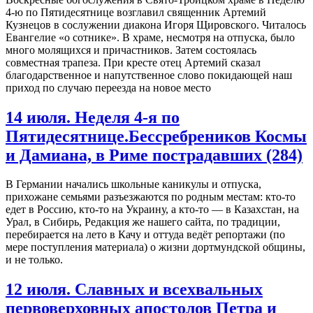
4-ю по Пятидесятнице возглавил священник Артемий
Кузнецов в сослужении диакона Игоря Щировского. Читалось
Евангелие «о сотнике». В храме, несмотря на отпуска, было
много молящихся и причастников. Затем состоялась
совместная трапеза. При кресте отец Артемий сказал
благодарственное и напутственное слово покидающей наш
приход по случаю переезда на новое место
14 июля. Неделя 4-я по
Пятидесятнице.Бессребреников Космы
и Дамиана, в Риме пострадавших (284)
В Германии начались школьные каникулы и отпуска,
прихожане семьями разъезжаются по родным местам: кто-то
едет в Россию, кто-то на Украину, а кто-то — в Казахстан, на
Урал, в Сибирь, Редакция же нашего сайта, по традиции,
перебирается на лето в Качу и оттуда ведёт репортажи (по
мере поступления материала) о жизни дортмундской общины,
и не только.
12 июля. Славных и всехвальных
первоверховных апостолов Петра и