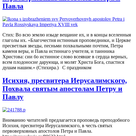
Павла
Стих: Во всю землю изыде вещание их, и в концы вселенныя
глаголы их. «Благочестия истинныя проповедники, и Церкве
пресветлыя звезды, песньми похвальными почтим, Петра
каменя веры, и Павла истиннаго учителя, и таинника
Христова: сии бо истинное слово всеявше в сердца верных,
всем плодоносие дарующа, и молят Христа Бога, спастися
душам нашим.» (Cтихира.) С праздником
Исихия, пресвитера Иерусалимского,
Похвала святым апостолам Петру и
Павлу
Вниманию читателей предлагается проповедь преподобного
Исихия, пресвитера Иерусалимского, в честь святых
первоверховных апостолов Петра и Павла.