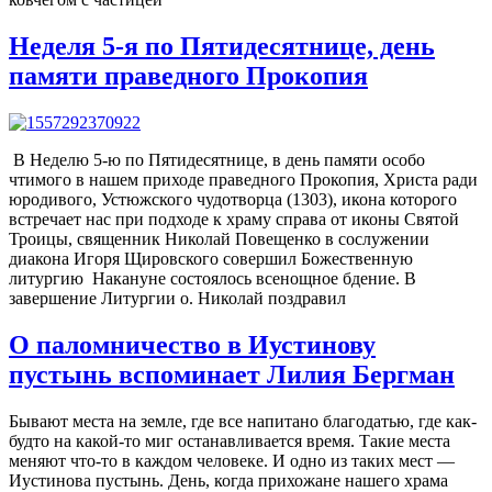
Неделя 5-я по Пятидесятнице, день
памяти праведного Прокопия
В Неделю 5-ю по Пятидесятнице, в день памяти особо
чтимого в нашем приходе праведного Прокопия, Христа ради
юродивого, Устюжского чудотворца (1303), икона которого
встречает нас при подходе к храму справа от иконы Святой
Троицы, священник Николай Повещенко в сослужении
диакона Игоря Щировского совершил Божественную
литургию Накануне состоялось всенощное бдение. В
завершение Литургии о. Николай поздравил
О паломничество в Иустинову
пустынь вспоминает Лилия Бергман
Бывают места на земле, где все напитано благодатью, где как-
будто на какой-то миг останавливается время. Такие места
меняют что-то в каждом человеке. И одно из таких мест —
Иустинова пустынь. День, когда прихожане нашего храма