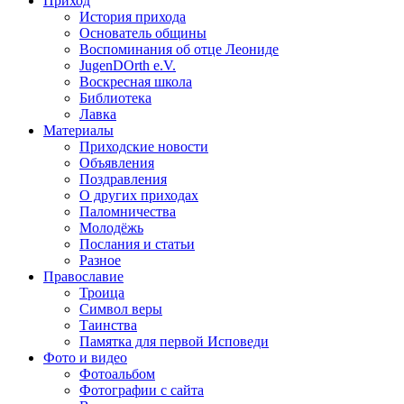
Приход
История прихода
Основатель общины
Воспоминания об отце Леониде
JugenDOrth e.V.
Воскресная школа
Библиотека
Лавка
Материалы
Приходские новости
Объявления
Поздравления
О других приходах
Паломничества
Молодёжь
Послания и статьи
Разное
Православие
Троица
Символ веры
Таинства
Памятка для первой Исповеди
Фото и видео
Фотоальбом
Фотографии с сайта