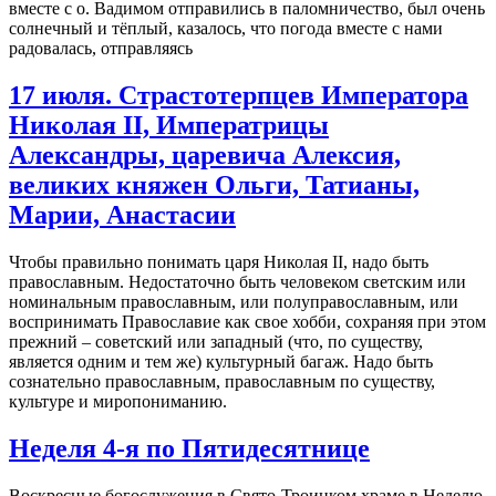
вместе с о. Вадимом отправились в паломничество, был очень
солнечный и тёплый, казалось, что погода вместе с нами
радовалась, отправляясь
17 июля. Страстотерпцев Императора
Николая II, Императрицы
Александры, царевича Алексия,
великих княжен Ольги, Татианы,
Марии, Анастасии
Чтобы правильно понимать царя Николая II, надо быть
православным. Недостаточно быть человеком светским или
номинальным православным, или полуправославным, или
воспринимать Православие как свое хобби, сохраняя при этом
прежний – советский или западный (что, по существу,
является одним и тем же) культурный багаж. Надо быть
сознательно православным, православным по существу,
культуре и миропониманию.
Неделя 4-я по Пятидесятнице
Воскресные богослужения в Свято-Троицком храме в Неделю