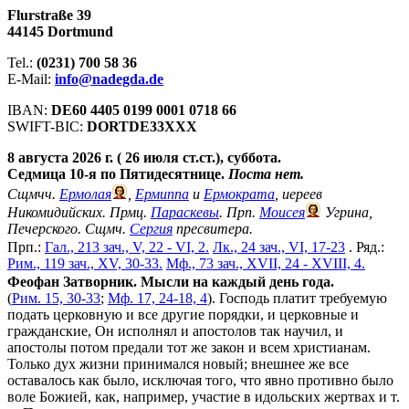
Flurstraße 39
44145 Dortmund
Tel.:
(0231) 700 58 36
E-Mail:
info@nadegda.de
IBAN:
DE60 4405 0199 0001 0718 66
SWIFT-BIC:
DORTDE33XXX
8 августа 2026 г. ( 26 июля ст.ст.), суббота.
Седмица 10-я по Пятидесятнице.
Поста нет.
Сщмчч.
Ермолая
,
Ермиппа
и
Ермократа
, иереев
Никомидийских. Прмц.
Параскевы
. Прп.
Моисея
Угрина,
Печерского. Сщмч.
Сергия
пресвитера.
Прп.:
Гал., 213 зач., V, 22 - VI, 2.
Лк., 24 зач., VI, 17-23
. Ряд.:
Рим., 119 зач., XV, 30-33.
Мф., 73 зач., XVII, 24 - XVIII, 4.
Феофан Затворник. Мысли на каждый день года.
(
Рим. 15, 30-33
;
Мф. 17, 24-18, 4
). Господь платит требуемую
подать церковную и все другие порядки, и церковные и
гражданские, Он исполнял и апостолов так научил, и
апостолы потом предали тот же закон и всем христианам.
Только дух жизни принимался новый; внешнее же все
оставалось как было, исключая того, что явно противно было
воле Божией, как, например, участие в идольских жертвах и т.