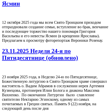
Ясмин
12 октября 2025 года мы всем Свято-Троицким приходом
отпраздновали создание семьи, вступление во брак, венчание
и последующее торжество нашего пономаря Григория
Васильева и его невесты Ясмин (в крещении Ярославы).
Предлагаем к просмотру фоторепортаж Вероники Розенау.
23.11.2025 Неделя 24-я по
Пятидесятнице (обновлено)
23 ноября 2025 года, в Неделю 24-ю по Пятидесятнице,
Божественную литургию в Свято-Троицком храме совершил
настоятель о. Вадим Абрамов в сослужении иерея Артемия
Кузнецова, протоиерея Илии Болога и диакона Максима
Вахненко. По окончании Литургии было славление
святителю Нектарию Эгинскому, одному из самых
почитаемых в Греции святых. Память 9 (22) ноября, на
следующий день после дня