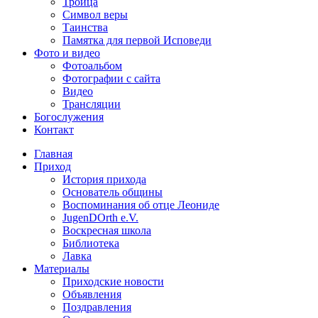
Троица
Символ веры
Таинства
Памятка для первой Исповеди
Фото и видео
Фотоальбом
Фотографии с сайта
Видео
Трансляции
Богослужения
Контакт
Главная
Приход
История прихода
Основатель общины
Воспоминания об отце Леониде
JugenDOrth e.V.
Воскресная школа
Библиотека
Лавка
Материалы
Приходские новости
Объявления
Поздравления