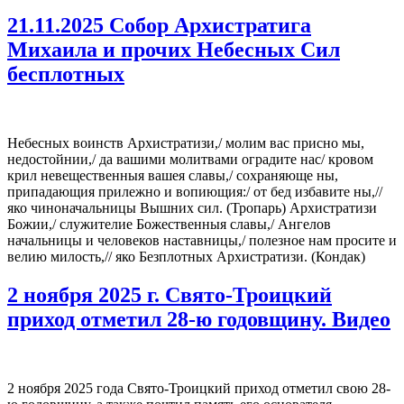
21.11.2025 Собор Архистратига
Михаила и прочих Небесных Сил
бесплотных
Небесных воинств Архистратизи,/ молим вас присно мы,
недостойнии,/ да вашими молитвами оградите нас/ кровом
крил невещественныя вашея славы,/ сохраняюще ны,
припадающия прилежно и вопиющия:/ от бед избавите ны,//
яко чиноначальницы Вышних сил. (Тропарь) Архистратизи
Божии,/ служителие Божественныя славы,/ Ангелов
начальницы и человеков наставницы,/ полезное нам просите и
велию милость,// яко Безплотных Архистратизи. (Кондак)
2 ноября 2025 г. Свято-Троицкий
приход отметил 28-ю годовщину. Видео
2 ноября 2025 года Свято-Троицкий приход отметил свою 28-