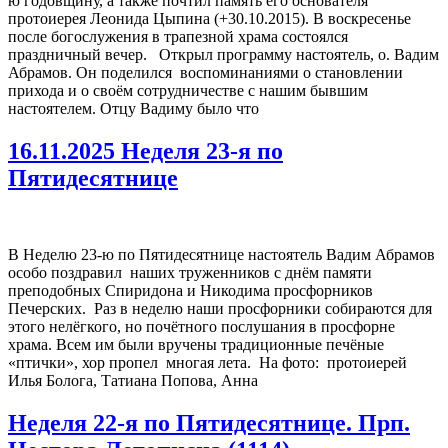
ю годовщину, а также почтил память его основателя
протоиерея Леонида Цыпина (+30.10.2015). В воскресенье
после богослужения в трапезной храма состоялся
праздничный вечер. Открыл программу настоятель, о. Вадим
Абрамов. Он поделился воспоминаниями о становлении
прихода и о своём сотрудничестве с нашим бывшим
настоятелем. Отцу Вадиму было что
16.11.2025 Неделя 23-я по
Пятидесятнице
В Неделю 23-ю по Пятидесятнице настоятель Вадим Абрамов
особо поздравил наших труженников с днём памяти
преподобных Спиридона и Никодима просфорников
Печерских. Раз в неделю наши просфорники собираются для
этого нелёгкого, но почётного послушания в просфорне
храма. Всем им были вручены традиционные печёные
«птички», хор пропел многая лета. На фото: протоиерей
Илья Болога, Татиана Попова, Анна
Неделя 22-я по Пятидесятнице. Прп.