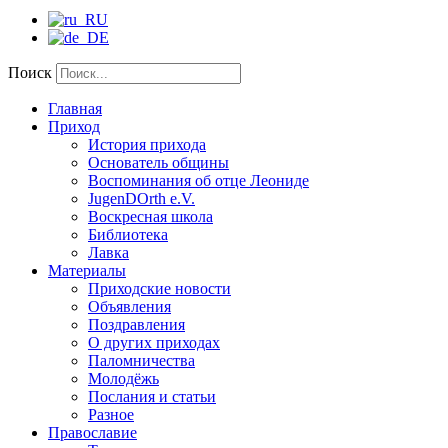
Поиск
Главная
Приход
История прихода
Основатель общины
Воспоминания об отце Леониде
JugenDOrth e.V.
Воскресная школа
Библиотека
Лавка
Материалы
Приходские новости
Объявления
Поздравления
О других приходах
Паломничества
Молодёжь
Послания и статьи
Разное
Православие