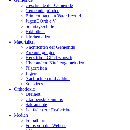
Gemeinde
Geschichte der Gemeinde
Gemeindegründer
Erinnerungen an Vater Leonid
JugenDOrth e.V.
Sonntagsschule
Bibliothek
Kirchenladen
Materialien
Nachrichten der Gemeinde
Ankündigungen
Herzlichen Glückwunsch
Über andere Kirchengemeinden
Pilgerreisen
Jugend
Nachrichten und Artikel
Sonstiges
Orthodoxie
Dreiheit
Glaubensbekenntnis
Sakramente
Leitfaden zur Erstbeichte
Medien
Fotoalbum
Fotos von der Website