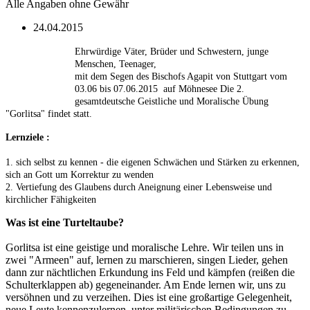
Alle Angaben ohne Gewähr
24.04.2015
Ehrwürdige Väter, Brüder und Schwestern, junge
Menschen, Teenager,
mit dem Segen des Bischofs Agapit von Stuttgart
vom
03.06 bis 07.06.2015
auf
Möhnesee
Die 2.
gesamtdeutsche Geistliche und Moralische Übung
"Gorlitsa" findet statt.
Lernziele :
1. sich selbst zu kennen - die eigenen Schwächen und Stärken zu erkennen,
sich an Gott um Korrektur zu wenden
2. Vertiefung des Glaubens durch Aneignung einer Lebensweise und
kirchlicher Fähigkeiten
Was ist eine Turteltaube?
Gorlitsa ist eine geistige und moralische Lehre. Wir teilen uns in
zwei "Armeen" auf, lernen zu marschieren, singen Lieder, gehen
dann zur nächtlichen Erkundung ins Feld und kämpfen (reißen die
Schulterklappen ab) gegeneinander. Am Ende lernen wir, uns zu
versöhnen und zu verzeihen. Dies ist eine großartige Gelegenheit,
neue Leute kennenzulernen, unter militärischen Bedingungen zu