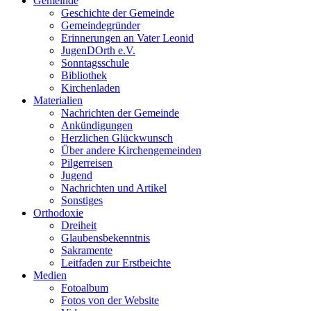
Gemeinde
Geschichte der Gemeinde
Gemeindegründer
Erinnerungen an Vater Leonid
JugenDOrth e.V.
Sonntagsschule
Bibliothek
Kirchenladen
Materialien
Nachrichten der Gemeinde
Ankündigungen
Herzlichen Glückwunsch
Über andere Kirchengemeinden
Pilgerreisen
Jugend
Nachrichten und Artikel
Sonstiges
Orthodoxie
Dreiheit
Glaubensbekenntnis
Sakramente
Leitfaden zur Erstbeichte
Medien
Fotoalbum
Fotos von der Website