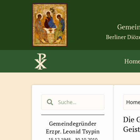
Gemein
Berliner Diöz
Hom
Hom
Die G
Gemeindegründer
Geist
Erzpr. Leonid Tsypin
15.12.1945 - 30.10.2010