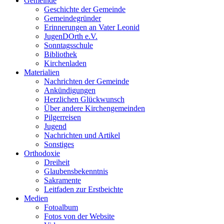
Gemeinde
Geschichte der Gemeinde
Gemeindegründer
Erinnerungen an Vater Leonid
JugenDOrth e.V.
Sonntagsschule
Bibliothek
Kirchenladen
Materialien
Nachrichten der Gemeinde
Ankündigungen
Herzlichen Glückwunsch
Über andere Kirchengemeinden
Pilgerreisen
Jugend
Nachrichten und Artikel
Sonstiges
Orthodoxie
Dreiheit
Glaubensbekenntnis
Sakramente
Leitfaden zur Erstbeichte
Medien
Fotoalbum
Fotos von der Website