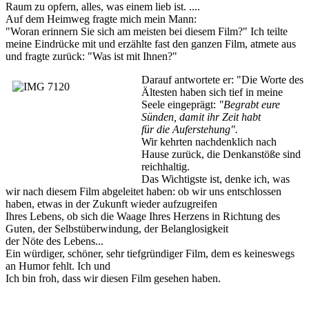
Raum zu opfern, alles, was einem lieb ist. ....
Auf dem Heimweg fragte mich mein Mann:
"Woran erinnern Sie sich am meisten bei diesem Film?" Ich teilte
meine Eindrücke mit und erzählte fast den ganzen Film, atmete aus
und fragte zurück: "Was ist mit Ihnen?"
Darauf antwortete er: "Die Worte des
Ältesten haben sich tief in meine
Seele eingeprägt:
"Begrabt eure
Sünden, damit ihr Zeit habt
für die Auferstehung".
Wir kehrten nachdenklich nach
Hause zurück, die Denkanstöße sind
reichhaltig.
Das Wichtigste ist, denke ich, was
wir nach diesem Film abgeleitet haben: ob wir uns entschlossen
haben, etwas in der Zukunft wieder aufzugreifen
Ihres Lebens, ob sich die Waage Ihres Herzens in Richtung des
Guten, der Selbstüberwindung, der Belanglosigkeit
der Nöte des Lebens...
Ein würdiger, schöner, sehr tiefgründiger Film, dem es keineswegs
an Humor fehlt. Ich und
Ich bin froh, dass wir diesen Film gesehen haben.