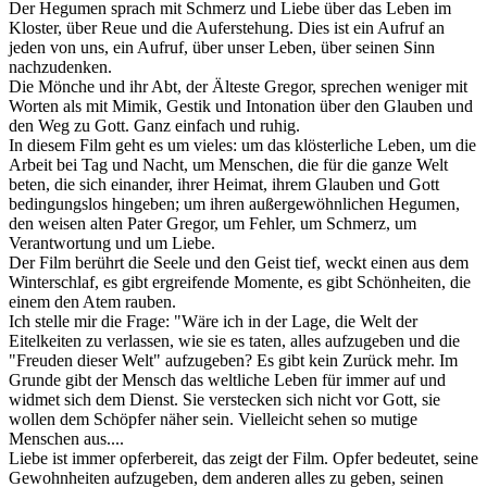
Der Hegumen sprach mit Schmerz und Liebe über das Leben im
Kloster, über Reue und die Auferstehung. Dies ist ein Aufruf an
jeden von uns, ein Aufruf, über unser Leben, über seinen Sinn
nachzudenken.
Die Mönche und ihr Abt, der Älteste Gregor, sprechen weniger mit
Worten als mit Mimik, Gestik und Intonation über den Glauben und
den Weg zu Gott. Ganz einfach und ruhig.
In diesem Film geht es um vieles: um das klösterliche Leben, um die
Arbeit bei Tag und Nacht, um Menschen, die für die ganze Welt
beten, die sich einander, ihrer Heimat, ihrem Glauben und Gott
bedingungslos hingeben; um ihren außergewöhnlichen Hegumen,
den weisen alten Pater Gregor, um Fehler, um Schmerz, um
Verantwortung und um Liebe.
Der Film berührt die Seele und den Geist tief, weckt einen aus dem
Winterschlaf, es gibt ergreifende Momente, es gibt Schönheiten, die
einem den Atem rauben.
Ich stelle mir die Frage: "Wäre ich in der Lage, die Welt der
Eitelkeiten zu verlassen, wie sie es taten, alles aufzugeben und die
"Freuden dieser Welt" aufzugeben? Es gibt kein Zurück mehr. Im
Grunde gibt der Mensch das weltliche Leben für immer auf und
widmet sich dem Dienst. Sie verstecken sich nicht vor Gott, sie
wollen dem Schöpfer näher sein. Vielleicht sehen so mutige
Menschen aus....
Liebe ist immer opferbereit, das zeigt der Film. Opfer bedeutet, seine
Gewohnheiten aufzugeben, dem anderen alles zu geben, seinen