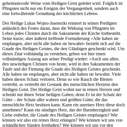
geheimnisvolle Weise vom Heiligen Geist geleitet wird. Folglich ist
Pfingsten nicht nur ein Ereignis der Vergangenheit, sondern auch
eine fortwährende Gestaltung des kirchlichen Lebens.
Der Heilige Lukas Wojno-Jasenezki erinnert in seinen Predigten
anlässlich des Festes daran, dass die Wirkung von Pfingsten im
Leben jedes Christen durch die Sakramente der Kirche fortbesteht.
Seine kurze, aber äußerst treffende Formulierung «Alle haben sie
empfangen, aber nicht alle haben sie bewahrt» bezieht sich auf die
Gnade des Heiligen Geistes, die den Gläubigen geschenkt wird. Um
dieses Zitat vollständig zu verstehen, geben wir hier einen
vollständigen Auszug aus seiner Predigt wieder: «Auch uns allen,
den unwürdigen Christen von heute, wird in den Sakramenten der
Taufe und der Firmung die Gnade des Heiligen Geistes geschenkt.
Alle haben sie empfangen, aber nicht alle haben sie bewahrt. Viele
haben diesen Schatz verloren. Denn so wie Rauch die Bienen
vertreibt, so vertreibt der Gestank des menschlichen Herzens den
Heiligen Geist. Der Heilige Geist wohnt nur in reinen Herzen und
schenkt nur ihnen Seine heiligen Gaben; denn Er ist der Schatz der
Güter – der Schatz aller wahren und größten Güter, die das
menschliche Herz besitzen kann. Kann ein unreines Herz diese doch
annehmen? Kann ein sündiges Herz, das der Barmherzigkeit und
Liebe entbehrt, die Gnade des Heiligen Geistes empfangen? Wie
können wir also ein reines Herz erlangen? Wie können wir uns von
schändlichen Sünden fernhalten? Wie können wir uns vor den