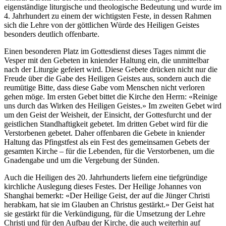
eigenständige liturgische und theologische Bedeutung und wurde im
4. Jahrhundert zu einem der wichtigsten Feste, in dessen Rahmen
sich die Lehre von der göttlichen Würde des Heiligen Geistes
besonders deutlich offenbarte.
Einen besonderen Platz im Gottesdienst dieses Tages nimmt die
Vesper mit den Gebeten in kniender Haltung ein, die unmittelbar
nach der Liturgie gefeiert wird. Diese Gebete drücken nicht nur die
Freude über die Gabe des Heiligen Geistes aus, sondern auch die
reumütige Bitte, dass diese Gabe vom Menschen nicht verloren
gehen möge. Im ersten Gebet bittet die Kirche den Herrn: «Reinige
uns durch das Wirken des Heiligen Geistes.» Im zweiten Gebet wird
um den Geist der Weisheit, der Einsicht, der Gottesfurcht und der
geistlichen Standhaftigkeit gebetet. Im dritten Gebet wird für die
Verstorbenen gebetet. Daher offenbaren die Gebete in kniender
Haltung das Pfingstfest als ein Fest des gemeinsamen Gebets der
gesamten Kirche – für die Lebenden, für die Verstorbenen, um die
Gnadengabe und um die Vergebung der Sünden.
Auch die Heiligen des 20. Jahrhunderts liefern eine tiefgründige
kirchliche Auslegung dieses Festes. Der Heilige Johannes von
Shanghai bemerkt: «Der Heilige Geist, der auf die Jünger Christi
herabkam, hat sie im Glauben an Christus gestärkt.» Der Geist hat
sie gestärkt für die Verkündigung, für die Umsetzung der Lehre
Christi und für den Aufbau der Kirche, die auch weiterhin auf