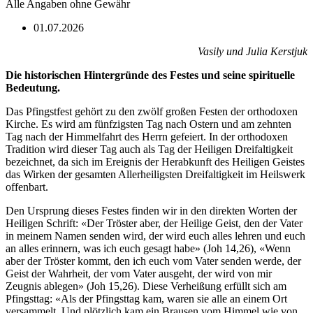
Alle Angaben ohne Gewähr
01.07.2026
Vasily und Julia Kerstjuk
Die historischen Hintergründe des Festes und seine spirituelle
Bedeutung.
Das Pfingstfest gehört zu den zwölf großen Festen der orthodoxen
Kirche. Es wird am fünfzigsten Tag nach Ostern und am zehnten
Tag nach der Himmelfahrt des Herrn gefeiert. In der orthodoxen
Tradition wird dieser Tag auch als Tag der Heiligen Dreifaltigkeit
bezeichnet, da sich im Ereignis der Herabkunft des Heiligen Geistes
das Wirken der gesamten Allerheiligsten Dreifaltigkeit im Heilswerk
offenbart.
Den Ursprung dieses Festes finden wir in den direkten Worten der
Heiligen Schrift: «Der Tröster aber, der Heilige Geist, den der Vater
in meinem Namen senden wird, der wird euch alles lehren und euch
an alles erinnern, was ich euch gesagt habe» (Joh 14,26), «Wenn
aber der Tröster kommt, den ich euch vom Vater senden werde, der
Geist der Wahrheit, der vom Vater ausgeht, der wird von mir
Zeugnis ablegen» (Joh 15,26). Diese Verheißung erfüllt sich am
Pfingsttag: «Als der Pfingsttag kam, waren sie alle an einem Ort
versammelt. Und plötzlich kam ein Brausen vom Himmel wie von