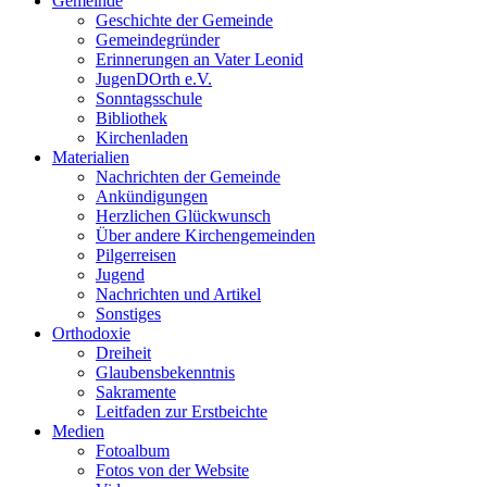
Gemeinde
Geschichte der Gemeinde
Gemeindegründer
Erinnerungen an Vater Leonid
JugenDOrth e.V.
Sonntagsschule
Bibliothek
Kirchenladen
Materialien
Nachrichten der Gemeinde
Ankündigungen
Herzlichen Glückwunsch
Über andere Kirchengemeinden
Pilgerreisen
Jugend
Nachrichten und Artikel
Sonstiges
Orthodoxie
Dreiheit
Glaubensbekenntnis
Sakramente
Leitfaden zur Erstbeichte
Medien
Fotoalbum
Fotos von der Website