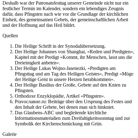
Deshalb war der Patronatsfesttag unserer Gemeinde nicht nur ein
festlicher Termin im Kalender, sondern ein lebendiges Zeugnis
dafür, dass Pfingsten nach wie vor die Grundlage der kirchlichen
Einheit, des gemeinsamen Gebets, der gemeinschaftlichen Arbeit
und der Hoffnung auf das Heil bildet.
Quellen
Die Heilige Schrift in der Synodalübersetzung.
Der Heilige Johannes von Shanghai, «Reden und Predigten»,
Kapitel mit der Predigt «Kommt, ihr Menschen, lasst uns die
Dreieinigkeit anbeten».
Der Heilige Lukas Wojno-Jasenezki, «Predigten am
Pfingsttag und am Tag des Heiligen Geistes», Predigt «Möge
der Heilige Geist in unsere Herzen herabkommen».
Der Heilige Basilius der Große, Gebete auf den Knien zu
Pfingsten.
Orthodoxe Enzyklopädie, Artikel «Pfingsten».
Pravoславие.ru: Beiträge über den Ursprung des Festes und
den Inhalt der Gebete, bei denen man sich hinkniet.
Das Glaubens-ABC und begleitende kirchliche
Informationsmaterialien zum Dreifaltigkeitssonntag und zur
Symbolik der Kirchenschmückung mit Grün.
Galerie