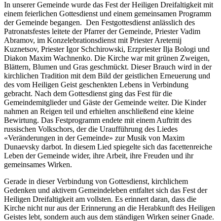
In unserer Gemeinde wurde das Fest der Heiligen Dreifaltigkeit mit
einem feierlichen Gottesdienst und einem gemeinsamen Programm
der Gemeinde begangen. Den Festgottesdienst anlässlich des
Patronatsfestes leitete der Pfarrer der Gemeinde, Priester Vadim
Abramov, im Konzelebrationsdienst mit Priester Aretemij
Kuznetsov, Priester Igor Schchirowski, Erzpriester Ilja Bologi und
Diakon Maxim Wachnenko. Die Kirche war mit grünen Zweigen,
Blättern, Blumen und Gras geschmückt. Dieser Brauch wird in der
kirchlichen Tradition mit dem Bild der geistlichen Erneuerung und
des vom Heiligen Geist geschenkten Lebens in Verbindung
gebracht. Nach dem Gottesdienst ging das Fest für die
Gemeindemitglieder und Gäste der Gemeinde weiter. Die Kinder
nahmen an Reigen teil und erhielten anschließend eine kleine
Bewirtung. Das Festprogramm endete mit einem Auftritt des
russischen Volkschors, der die Uraufführung des Liedes
«Veränderungen in der Gemeinde» zur Musik von Maxim
Dunaevsky darbot. In diesem Lied spiegelte sich das facettenreiche
Leben der Gemeinde wider, ihre Arbeit, ihre Freuden und ihr
gemeinsames Wirken.
Gerade in dieser Verbindung von Gottesdienst, kirchlichem
Gedenken und aktivem Gemeindeleben entfaltet sich das Fest der
Heiligen Dreifaltigkeit am vollsten. Es erinnert daran, dass die
Kirche nicht nur aus der Erinnerung an die Herabkunft des Heiligen
Geistes lebt, sondern auch aus dem ständigen Wirken seiner Gnade.