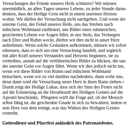
Versuchungen der Feinde unseres Heils schützen? Wir müssen
unermüdlich, an allen Tagen unseres Lebens, zu jeder Stunde daran
denken, dass der Heilige Geist nicht in einem unreinen Herzen
wohnt. Wir dürfen der Versuchung nicht nachgeben. Und wenn der
unreine Geist, der Feind unseres Heils, uns das Streben nach
irdischem Wohlstand einflüstert, uns Bilder eines ruhmreichen,
gesicherten Lebens vor Augen führt, in uns Stolz, das Verlangen
nach Ehre und Ruhm weckt, dürfen wir dies nicht in unser Herz
aufnehmen. Wenn solche Gedanken aufkommen, müssen wir sofort
erkennen, dass es sich um eine Versuchung handelt, und sogleich
mit aller Kraft unseres Verstandes und Herzens beginnen, sie zu
vertreiben, anstatt auf die verführerischen Bilder zu blicken, die uns
der unreine Geist vor Augen führt. Wenn wir dies jedoch nicht tun,
wenn wir diese Bilder von Ruhm und irdischem Wohlstand
betrachten, wenn wir zu viel darüber nachdenken, dann wehe uns,
denn dann wird die Versuchung unser Herz in ihren Bann ziehen.»
Damit zeigt der Heilige Lukas, dass sich der Sinn des Festes nicht
auf die Erinnerung an die Herabkunft des Heiligen Geistes auf die
Apostel beschränkt, Pfingsten wirft die Frage auf, ob der Mensch
selbst fähig ist, die geschenkte Gnade in sich zu bewahren, indem er
sein Herz von dem reinigt, was das Wirken des Heiligen Geistes
vertreibt.
Gottesdienst und Pfarrfest anlässlich des Patronatsfestes.