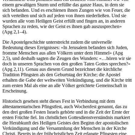
einem gewaltigen Sturm und erfüllte das ganze Haus, in dem sie
sich befanden. Und es erschienen ihnen Zungen wie von Feuer, die
sich verteilten und sich auf jeden von ihnen niederließen. Und sie
wurden alle vom Heiligen Geist erfüllt und fingen an, in anderen
Sprachen zu reden, wie der Geist es ihnen gab auszusprechen»
(Apg 2,1–4).
Die Apostelgeschichte unterstreicht zudem die universelle
Bedeutung dieses Ereignisses: «In Jerusalem befanden sich Juden,
fromme Menschen aus allen Völkern unter dem Himmel» (Apg
2,5), und deshalb sagten die Zeugen des Wunders: «…hören wir sie
doch in unseren Sprachen von den großen Taten Gottes sprechen?»
(Apg 2,11). Genau aus diesem Grund bezeichnet die kirchliche
Tradition Pfingsten als den Geburtstag der Kirche; die Apostel
erhalten die Gabe der weltweiten Verkündigung, und die Kirche tritt
zum ersten Mal als eine an alle Völker gerichtete Gemeinschaft in
Erscheinung.
Historisch gesehen steht dieses Fest in Verbindung mit dem
alttestamentarischen Pfingstfest, auch Wochenfest genannt, das zu
den drei großen Festen Israels gehörte und in die Zeit der Ernte der
ersten Früchte fiel. Im christlichen Gottesdienstverständnis markiert
die Herabkunft des Heiligen Geistes den Beginn der apostolischen
Verkündigung und die Versammlung der Menschen in der Kirche
Christi. Bereits in der frühchristlichen Zeit erlangte Pfingsten eine