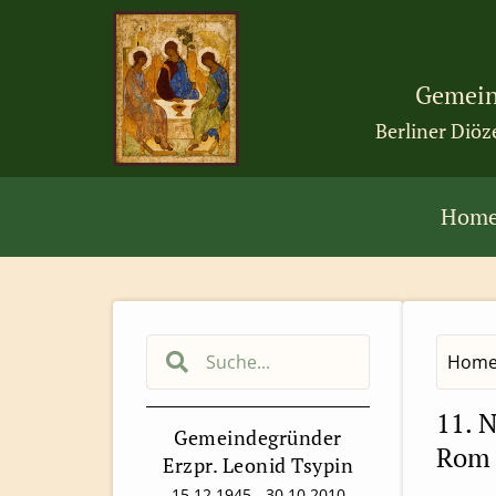
Gemein
Berliner Diöz
Hom
Hom
11. N
Gemeindegründer
Rom 
Erzpr. Leonid Tsypin
15.12.1945 - 30.10.2010