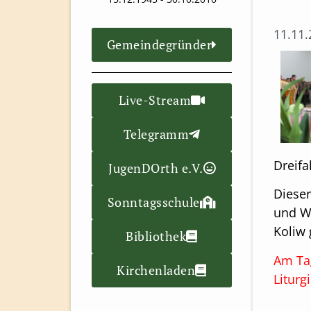
11.11
Gemeindegründer
Live-Stream
Telegramm
Dreifal
JugenDOrth e.V.
Dieser
Sonntagsschule
und Wu
Koliw 
Bibliothek
Am Tag
Kirchenladen
Liturg