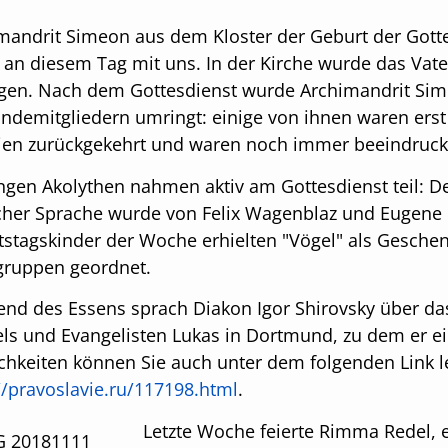
mandrit Simeon aus dem Kloster der Geburt der Got
 an diesem Tag mit uns. In der Kirche wurde das Vat
gen. Nach dem Gottesdienst wurde Archimandrit Si
demitgliedern umringt: einige von ihnen waren erst k
ien zurückgekehrt und waren noch immer beeindruckt
ngen Akolythen nahmen aktiv am Gottesdienst teil: De
her Sprache wurde von Felix Wagenblaz und Eugene P
stagskinder der Woche erhielten "Vögel" als Gesche
gruppen geordnet.
d des Essens sprach Diakon Igor Shirovsky über das
ls und Evangelisten Lukas in Dortmund, zu dem er e
ichkeiten können Sie auch unter dem folgenden Link 
//pravoslavie.ru/117198.html
.
Letzte Woche feierte Rimma Redel, e