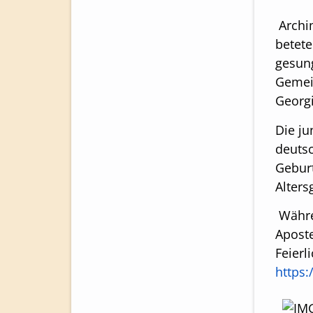
Archi
betete
gesun
Gemein
Georg
Die ju
deutsc
Geburt
Alters
Währen
Aposte
Feierl
https: