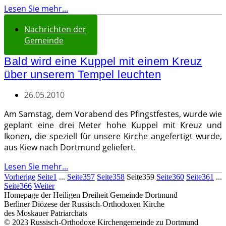
Lesen Sie mehr...
Nachrichten der
Gemeinde
Bald wird eine Kuppel mit einem Kreuz
über unserem Tempel leuchten
26.05.2010
Am Samstag, dem Vorabend des Pfingstfestes, wurde wie
geplant eine drei Meter hohe Kuppel mit Kreuz und
Ikonen, die speziell für unsere Kirche angefertigt wurde,
aus Kiew nach Dortmund geliefert.
Lesen Sie mehr...
Vorherige
Seite
1
...
Seite
357
Seite
358
Seite
359
Seite
360
Seite
361
...
Seite
366
Weiter
Homepage der Heiligen Dreiheit Gemeinde Dortmund
Berliner Diözese der Russisch-Orthodoxen Kirche
des Moskauer Patriarchats
© 2023 Russisch-Orthodoxe Kirchengemeinde zu Dortmund