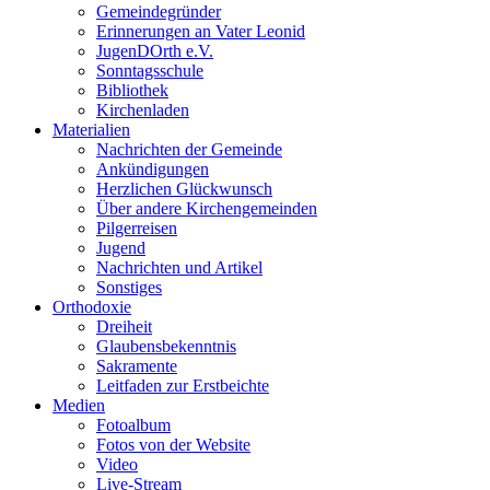
Gemeindegründer
Erinnerungen an Vater Leonid
JugenDOrth e.V.
Sonntagsschule
Bibliothek
Kirchenladen
Materialien
Nachrichten der Gemeinde
Ankündigungen
Herzlichen Glückwunsch
Über andere Kirchengemeinden
Pilgerreisen
Jugend
Nachrichten und Artikel
Sonstiges
Orthodoxie
Dreiheit
Glaubensbekenntnis
Sakramente
Leitfaden zur Erstbeichte
Medien
Fotoalbum
Fotos von der Website
Video
Live-Stream