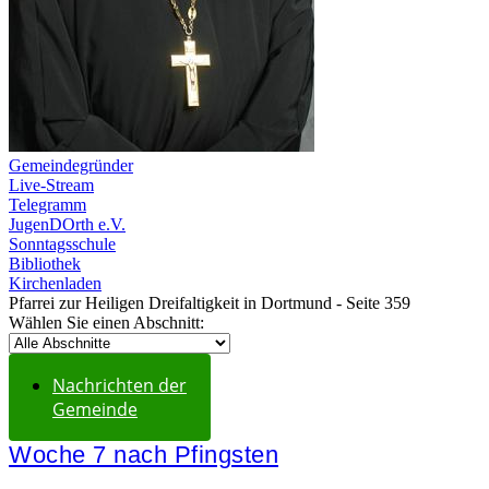
Gemeindegründer
Live-Stream
Telegramm
JugenDOrth e.V.
Sonntagsschule
Bibliothek
Kirchenladen
Pfarrei zur Heiligen Dreifaltigkeit in Dortmund - Seite 359
Wählen Sie einen Abschnitt:
Nachrichten der
Gemeinde
Woche 7 nach Pfingsten